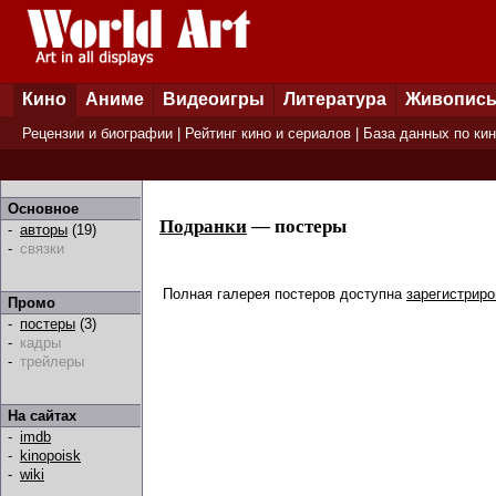
Кино
Аниме
Видеоигры
Литература
Живопис
Рецензии и биографии
|
Рейтинг кино и сериалов
|
База данных по ки
Основное
Подранки
— постеры
-
авторы
(19)
-
связки
Полная галерея постеров доступна
зарегистрир
Промо
-
постеры
(3)
-
кадры
-
трейлеры
На сайтах
-
imdb
-
kinopoisk
-
wiki