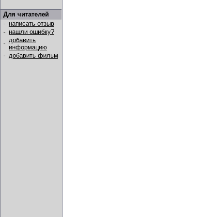
Для читателей
-
написать отзыв
-
нашли ошибку?
добавить
-
информацию
-
добавить фильм