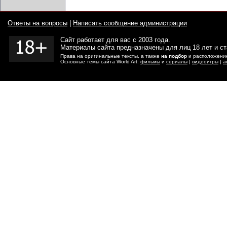
Ответы на вопросы
|
Написать сообщение администрации
Сайт работает для вас с 2003 года.
Материалы сайта предназначены для лиц 18 лет и с
Права на оригинальные тексты, а также
на подбор
и расположение
Основные темы сайта World Art:
фильмы
и
сериалы
|
видеоигры
|
а