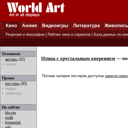
Кино
Аниме
Видеоигры
Литература
Живопис
Рецензии и биографии
|
Рейтинг кино и сериалов
|
База данных по ки
Основное
Птица с хрустальным оперением
— по
-
авторы
(32)
-
связки
Полная галерея постеров доступна
зарегистрир
Промо
-
постеры
(30)
-
кадры
-
трейлеры
На сайтах
-
blu-ray
-
imdb
-
kinopoisk
-
wiki