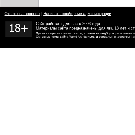
Ответы на вопросы
|
Написать сообщение администрации
Сайт работает для вас с 2003 года.
Материалы сайта предназначены для лиц 18 лет и с
Права на оригинальные тексты, а также
на подбор
и расположение
Основные темы сайта World Art:
фильмы
и
сериалы
|
видеоигры
|
а