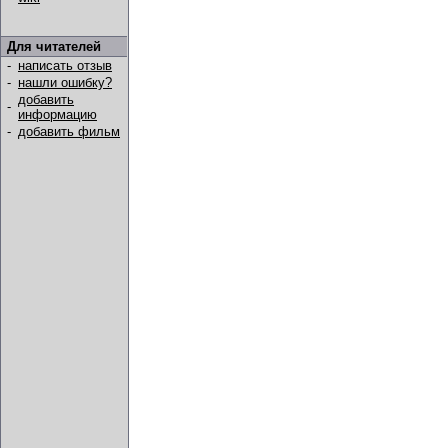
Для читателей
-
написать отзыв
-
нашли ошибку?
добавить
-
информацию
-
добавить фильм