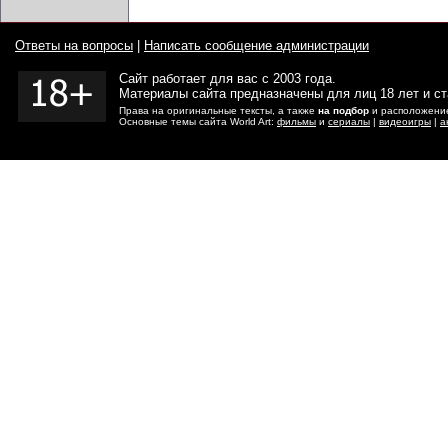
Ответы на вопросы
|
Написать сообщение администрации
Сайт работает для вас с 2003 года.
Материалы сайта предназначены для лиц 18 лет и с
Права на оригинальные тексты, а также
на подбор
и расположение
Основные темы сайта World Art:
фильмы
и
сериалы
|
видеоигры
|
а