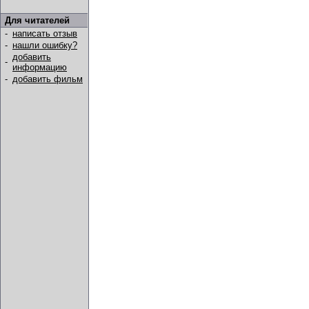
Для читателей
-
написать отзыв
-
нашли ошибку?
добавить
-
информацию
-
добавить фильм