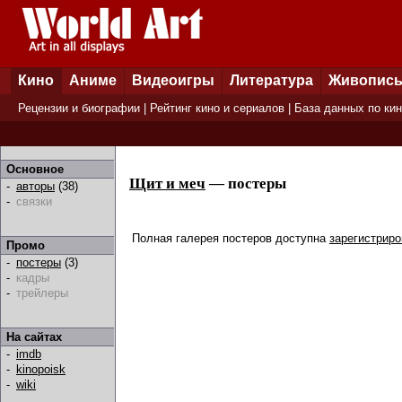
Кино
Аниме
Видеоигры
Литература
Живопис
Рецензии и биографии
|
Рейтинг кино и сериалов
|
База данных по ки
Основное
Щит и меч
— постеры
-
авторы
(38)
-
связки
Полная галерея постеров доступна
зарегистрир
Промо
-
постеры
(3)
-
кадры
-
трейлеры
На сайтах
-
imdb
-
kinopoisk
-
wiki