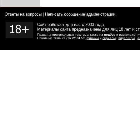
Ответы на вопросы
|
Написать сообщение администрации
Сайт работает для вас с 2003 года.
Материалы сайта предназначены для лиц 18 лет и с
Права на оригинальные тексты, а также
на подбор
и расположение
Основные темы сайта World Art:
фильмы
и
сериалы
|
видеоигры
|
а