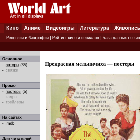
Кино
Аниме
Видеоигры
Литература
Живопис
Рецензии и биографии
|
Рейтинг кино и сериалов
|
База данных по ки
Основное
Прекрасная мельничиха
— постеры
-
авторы
(35)
-
связки
Промо
-
постеры
(6)
-
кадры
-
трейлеры
На сайтах
-
imdb
Для читателей