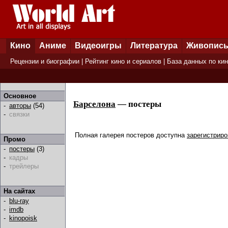
Кино
Аниме
Видеоигры
Литература
Живопис
Рецензии и биографии
|
Рейтинг кино и сериалов
|
База данных по ки
Основное
Барселона
— постеры
-
авторы
(54)
-
связки
Полная галерея постеров доступна
зарегистрир
Промо
-
постеры
(3)
-
кадры
-
трейлеры
На сайтах
-
blu-ray
-
imdb
-
kinopoisk