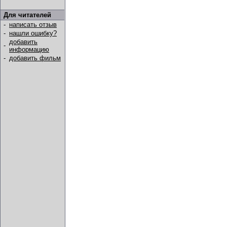
Для читателей
-
написать отзыв
-
нашли ошибку?
добавить
-
информацию
-
добавить фильм