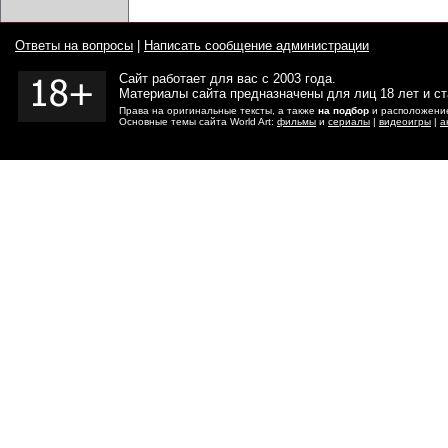
Ответы на вопросы
|
Написать сообщение администрации
Сайт работает для вас с 2003 года.
Материалы сайта предназначены для лиц 18 лет и с
Права на оригинальные тексты, а также
на подбор
и расположение
Основные темы сайта World Art:
фильмы
и
сериалы
|
видеоигры
|
а