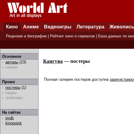
Кино
Аниме
Видеоигры
Литература
Живопис
Рецензии и биографии
|
Рейтинг кино и сериалов
|
База данных по ки
Основное
Кангува
— постеры
-
авторы
(23)
-
связки
Полная галерея постеров доступна
зарегистрир
Промо
-
постеры
(1)
-
кадры
-
трейлеры
На сайтах
-
imdb
-
kinopoisk