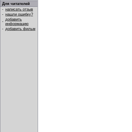
Для читателей
-
написать отзыв
-
нашли ошибку?
добавить
-
информацию
-
добавить фильм