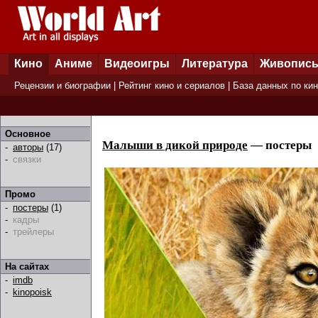
Кино
Аниме
Видеоигры
Литература
Живопис
Рецензии и биографии
|
Рейтинг кино и сериалов
|
База данных по ки
Основное
Малыши в дикой природе
— постеры
-
авторы
(17)
-
связки
Промо
-
постеры
(1)
-
кадры
-
трейлеры
На сайтах
-
imdb
-
kinopoisk