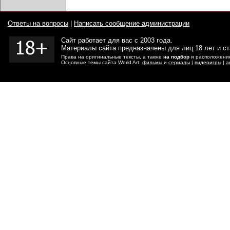
Ответы на вопросы
|
Написать сообщение администрации
Сайт работает для вас с 2003 года.
Материалы сайта предназначены для лиц 18 лет и с
Права на оригинальные тексты, а также
на подбор
и расположение
Основные темы сайта World Art:
фильмы
и
сериалы
|
видеоигры
|
а