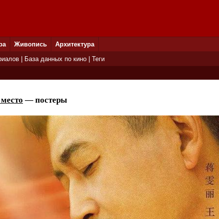
ра
Живопись
Архитектура
риалов
|
База данных по кино
|
Теги
 место
— постеры