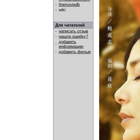
-
themoviedb
-
wiki
Для читателей
-
написать отзыв
-
нашли ошибку?
добавить
-
информацию
-
добавить фильм