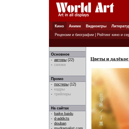
Кино
Аниме
Видеоигры
Литерату
Рецензии и биографии
|
Рейтинг кино и се
Основное
Цветы и далёкое
-
авторы
(22)
-
связки
Промо
-
постеры
(12)
-
кадры
-
трейлеры
На сайтах
-
baike.baidu
-
d-addicts
-
douban
-
mydramalist.com