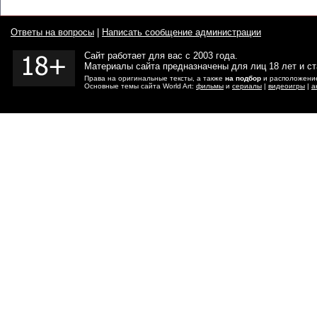
Ответы на вопросы
|
Написать сообщение администрации
Сайт работает для вас с 2003 года.
Материалы сайта предназначены для лиц 18 лет и с
Права на оригинальные тексты, а также
на подбор
и расположение
Основные темы сайта World Art:
фильмы
и
сериалы
|
видеоигры
|
а