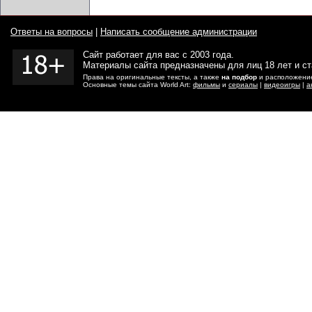
Ответы на вопросы
|
Написать сообщение администрации
Сайт работает для вас с 2003 года.
Материалы сайта предназначены для лиц 18 лет и с
Права на оригинальные тексты, а также
на подбор
и расположение
Основные темы сайта World Art:
фильмы
и
сериалы
|
видеоигры
|
а