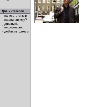
Для читателей
-
написать отзыв
-
нашли ошибку?
добавить
-
информацию
-
добавить фильм