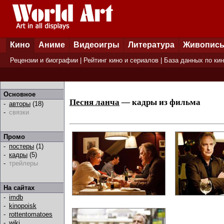
Кино
Аниме
Видеоигры
Литература
Живопис
Рецензии и биографии
|
Рейтинг кино и сериалов
|
База данных по ки
Основное
Песня ланча
— кадры из фильма
-
авторы
(18)
-
связки
Промо
-
постеры
(1)
-
кадры
(5)
-
трейлеры
На сайтах
-
imdb
-
kinopoisk
-
rottentomatoes
-
wiki