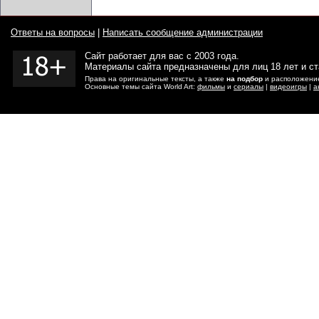
Ответы на вопросы
|
Написать сообщение администрации
Сайт работает для вас с 2003 года.
Материалы сайта предназначены для лиц 18 лет и с
Права на оригинальные тексты, а также
на подбор
и расположение
Основные темы сайта World Art:
фильмы
и
сериалы
|
видеоигры
|
а