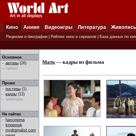
Кино
Аниме
Видеоигры
Литература
Живопис
Рецензии и биографии
|
Рейтинг кино и сериалов
|
База данных по ки
Основное
Мать
— кадры из фильма
-
авторы
(16)
-
связки
Промо
-
постеры
(1)
-
кадры
(12)
-
трейлеры
На сайтах
-
hancinema
-
kinopoisk
-
mydramalist.com
-
naver