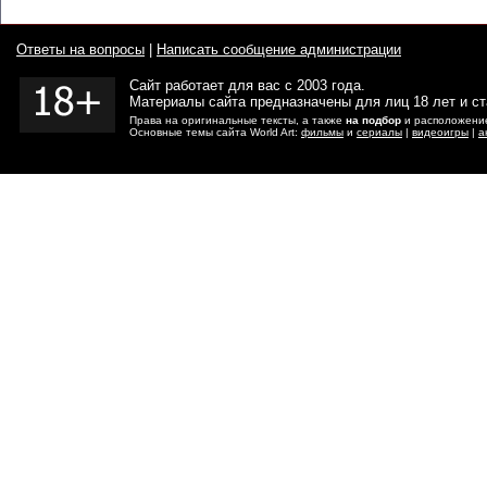
Ответы на вопросы
|
Написать сообщение администрации
Сайт работает для вас с 2003 года.
Материалы сайта предназначены для лиц 18 лет и с
Права на оригинальные тексты, а также
на подбор
и расположение
Основные темы сайта World Art:
фильмы
и
сериалы
|
видеоигры
|
а