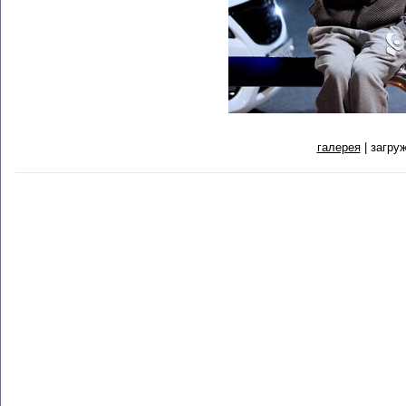
галерея
| загруж