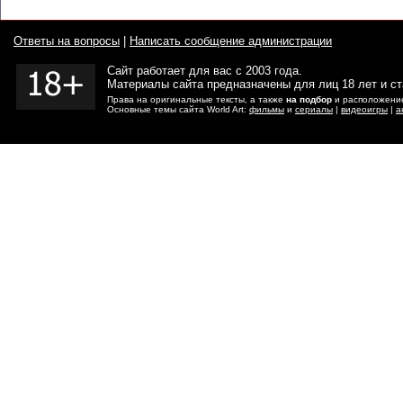
Ответы на вопросы
|
Написать сообщение администрации
Сайт работает для вас с 2003 года.
Материалы сайта предназначены для лиц 18 лет и с
Права на оригинальные тексты, а также
на подбор
и расположение
Основные темы сайта World Art:
фильмы
и
сериалы
|
видеоигры
|
а