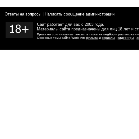
Ответы на вопросы
|
Написать сообщение администрации
Сайт работает для вас с 2003 года.
Материалы сайта предназначены для лиц 18 лет и с
Права на оригинальные тексты, а также
на подбор
и расположение
Основные темы сайта World Art:
фильмы
и
сериалы
|
видеоигры
|
а