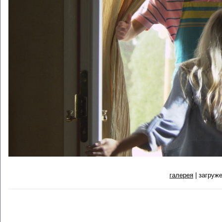
галерея
| загруже