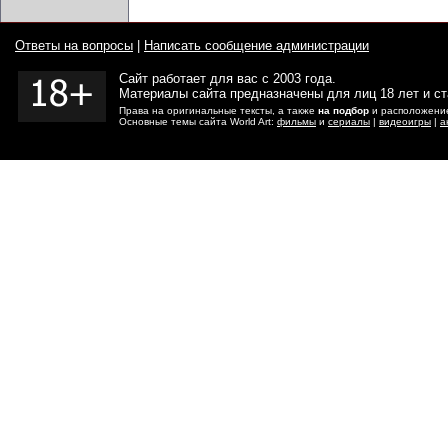
Ответы на вопросы
|
Написать сообщение администрации
Сайт работает для вас с 2003 года.
Материалы сайта предназначены для лиц 18 лет и с
Права на оригинальные тексты, а также
на подбор
и расположение
Основные темы сайта World Art:
фильмы
и
сериалы
|
видеоигры
|
а