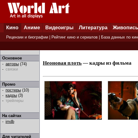
Кино
Аниме
Видеоигры
Литература
Живопис
Рецензии и биографии
|
Рейтинг кино и сериалов
|
База данных по ки
Основное
Неоновая плоть
— кадры из фильма
-
авторы
(74)
-
связки
Промо
-
постеры
(10)
-
кадры
(3)
-
трейлеры
На сайтах
-
imdb
Для читателей