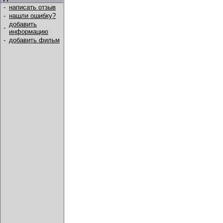
-
написать отзыв
-
нашли ошибку?
добавить
-
информацию
-
добавить фильм