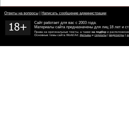
Ответы на вопросы
|
Написать сообщение администрации
Сайт работает для вас с 2003 года.
Материалы сайта предназначены для лиц 18 лет и с
Права на оригинальные тексты, а также
на подбор
и расположение
Основные темы сайта World Art:
фильмы
и
сериалы
|
видеоигры
|
а