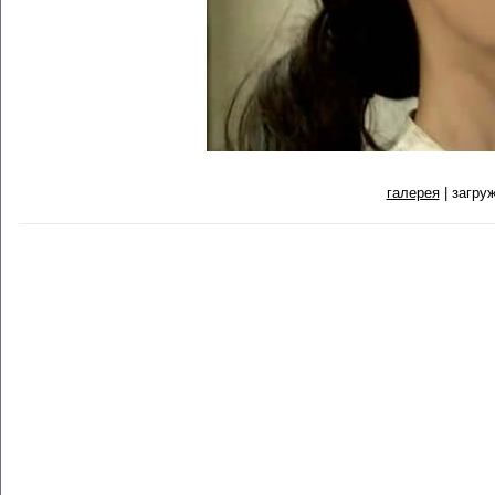
галерея
| загруж