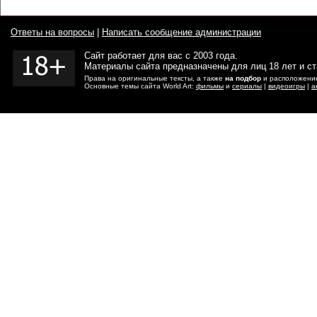
Ответы на вопросы
|
Написать сообщение администрации
Сайт работает для вас с 2003 года.
Материалы сайта предназначены для лиц 18 лет и с
Права на оригинальные тексты, а также
на подбор
и расположение
Основные темы сайта World Art:
фильмы
и
сериалы
|
видеоигры
|
а