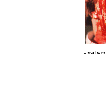
галерея
| загруж