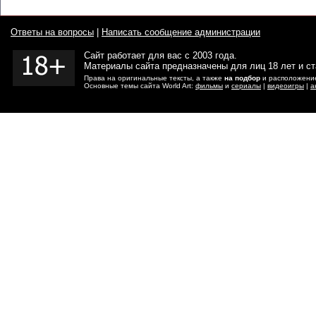
Ответы на вопросы
|
Написать сообщение администрации
Сайт работает для вас с 2003 года.
Материалы сайта предназначены для лиц 18 лет и с
Права на оригинальные тексты, а также
на подбор
и расположение
Основные темы сайта World Art:
фильмы
и
сериалы
|
видеоигры
|
а