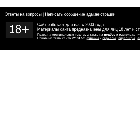
Ответы на вопросы
|
Написать сообщение администрации
Сайт работает для вас с 2003 года.
Материалы сайта предназначены для лиц 18 лет и с
Права на оригинальные тексты, а также
на подбор
и расположение
Основные темы сайта World Art:
фильмы
и
сериалы
|
видеоигры
|
а