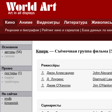
Кино
Аниме
Видеоигры
Литература
Живопис
Рецензии и биографии
|
Рейтинг кино и сериалов
|
База данных по ки
Основное
Квирк
— Съёмочная группа фильма [5
-
авторы
(56)
-
связки
Режиссёры
Промо
Джон Александер
John Alexand
-
постеры
(1)
-
кадры
Д. Лоуренс
Diarmuid La
-
трейлеры
Джим О'Хенлон
Jim O'Hanlon
На сайтах
-
imdb
-
kinopoisk
Сценаристы