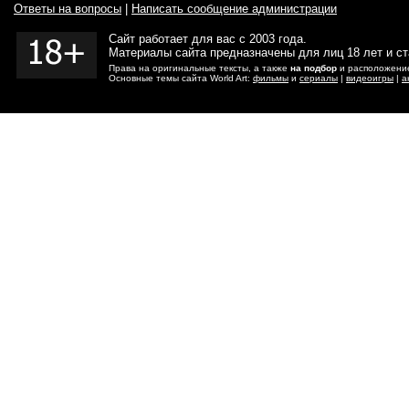
Ответы на вопросы
|
Написать сообщение администрации
Сайт работает для вас с 2003 года.
Материалы сайта предназначены для лиц 18 лет и с
Права на оригинальные тексты, а также
на подбор
и расположение
Основные темы сайта World Art:
фильмы
и
сериалы
|
видеоигры
|
а