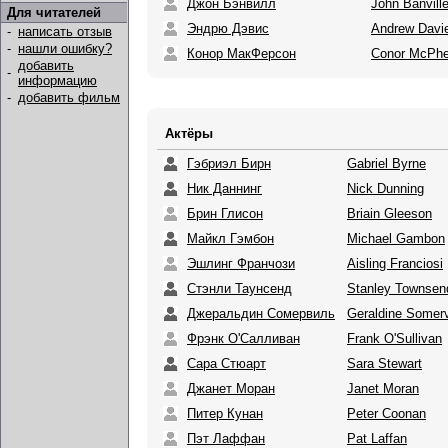
Джон Бэнвилл
John Banvill
Для читателей
Эндрю Дэвис
Andrew Davi
-
написать отзыв
-
нашли ошибку?
Конор МакФерсон
Conor McPhe
добавить
-
информацию
-
добавить фильм
Актёры
Гэбриэл Бирн
Gabriel Byrne
Ник Даннинг
Nick Dunning
Брин Глисон
Briain Gleeson
Майкл Гэмбон
Michael Gambon
Эшлинг Франчози
Aisling Franciosi
Стэнли Таунсенд
Stanley Townsen
Джеральдин Сомервиль
Geraldine Somerv
Фрэнк О'Салливан
Frank O'Sullivan
Сара Стюарт
Sara Stewart
Джанет Моран
Janet Moran
Питер Кунан
Peter Coonan
Пэт Лаффан
Pat Laffan