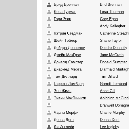
Брид Бреннан
Brid Brennan
Леса Турман
Lesa Thurman
Гэри Эган
Gary Egan
Andy Kellegher
Кэтрин Стедман
Catherine Stead
Шейн Тэйлор
Shane Taylor
Дейдра Доннелли
Deirdre Donnelly
Джейн МакГрэс
Jane McGrath
Доналд Самптер
Donald Sumpter
Диармед Мёрта
Diarmaid Murtag
Тим Диллард
Tim Dillard
Гарретт Ломбард
Garrett Lombard
Энн Жиль
Anne Gill
Эйвин МакГиннити
Aoibhinn McGinni
Branwell Donagh
Чарли Мерфи
Charlie Murphy
Донна Дент
Donna Dent
Ли Инглеби
Lee Ingleby