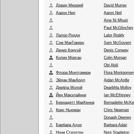
Дэвид Мюррей
David Murray
Аарон Нил
Aaron Neil
Aine Ni Mhuiri
Paul McGlinchey
Лалор Родди
Lalor Roddy
Сэм МакГоверн
Sam McGovern
Дениз Конуэй
Denis Conway
Колин Морган
Colin Morgan
Obi Abili
Флора Монтгомери
Flora Montgomer
Эйдан МакАрдл
Aidan McArdle
Дирбла Молой
Dearbhla Molloy
Йен Макэлайнни
Ian McElhinney
Бернадетт МакКенна
Bernadette McK
Крис Ньюман
Chris Newman
Donagh Deeney
Барбара Адэр
Barbara Adair
Нони Стэплтон
Noni Stapleton