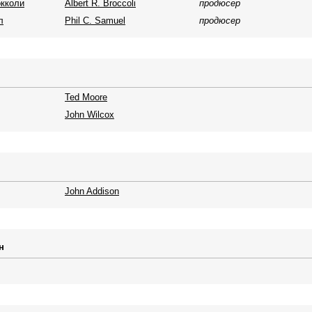
окколи
Albert R. Broccoli
продюсер
л
Phil C. Samuel
продюсер
Ted Moore
John Wilcox
John Addison
н