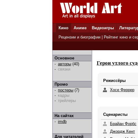
Кино
Аниме
Видеоигры
Литерату
Рецензии и биографии
|
Рейтинг кино и се
Основное
Герои утлого су
-
авторы
(40)
-
связки
Режиссёры
Промо
Хосе Феррер
-
постеры
(7)
-
кадры
-
трейлеры
Сценаристы
На сайтах
-
imdb
Брайан Форбс
Джордж Кент
Для читателей