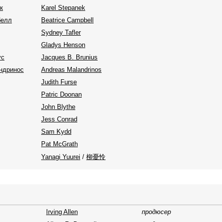
к
Karel Stepanek
белл
Beatrice Campbell
Sydney Tafler
Gladys Henson
ус
Jacques B. Brunius
ндринос
Andreas Malandrinos
Judith Furse
Patric Doonan
John Blythe
Jess Conrad
Sam Kydd
Pat McGrath
Yanagi Yuurei
/
柳憂怜
Irving Allen
продюсер