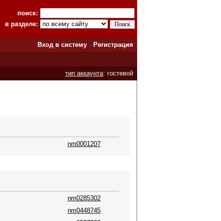
поиск:
в разделе:
Вход в систему
Регистрация
тип аккаунта
: гостевой
nm0001207
nm0285302
nm0448745