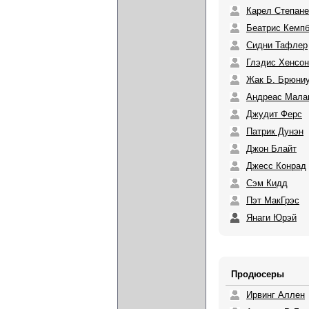
Карел Степане
Беатрис Кемп
Сидни Тафлер
Глэдис Хенсон
Жак Б. Брюни
Андреас Мала
Джудит Ферс
Патрик Дунэн
Джон Блайт
Джесс Конрад
Сэм Кидд
Пэт МакГрэс
Янаги Юрэй
Продюсеры
Ирвинг Аллен