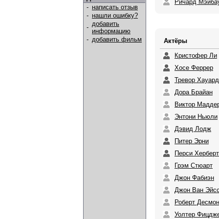
Ричард Мэйба
-
написать отзыв
-
нашли ошибку?
добавить
-
информацию
-
добавить фильм
Актёры
Кристофер Ли
Хосе Феррер
Тревор Хауард
Дора Брайан
Виктор Мадде
Энтони Ньюли
Дэвид Лодж
Питер Эрни
Перси Херберт
Грэм Стюарт
Джон Фабиэн
Джон Ван Эйс
Роберт Десмо
Уолтер Фицдж