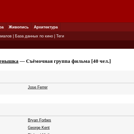
ра
Живопись
Архитектура
риалов
|
База данных по кино
|
Теги
денышка
— Съёмочная группа фильма [40 чел.]
Jose Ferrer
Bryan Forbes
George Kent