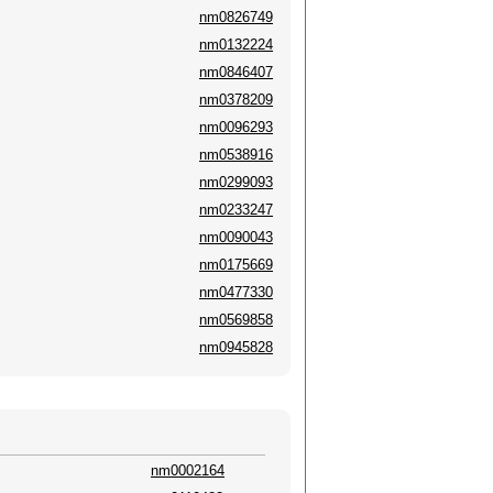
nm0826749
nm0132224
nm0846407
nm0378209
nm0096293
nm0538916
nm0299093
nm0233247
nm0090043
nm0175669
nm0477330
nm0569858
nm0945828
nm0002164