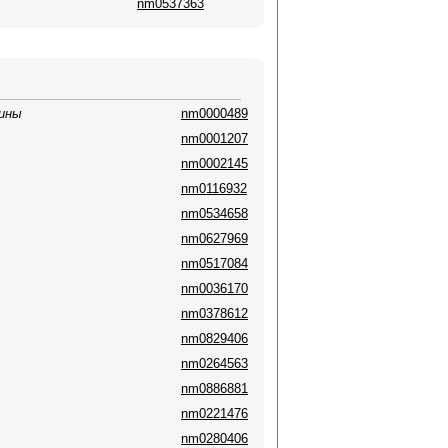
nm0537363
рины
nm0000489
nm0001207
nm0002145
nm0116932
nm0534658
nm0627969
nm0517084
nm0036170
nm0378612
nm0829406
nm0264563
nm0886881
nm0221476
nm0280406