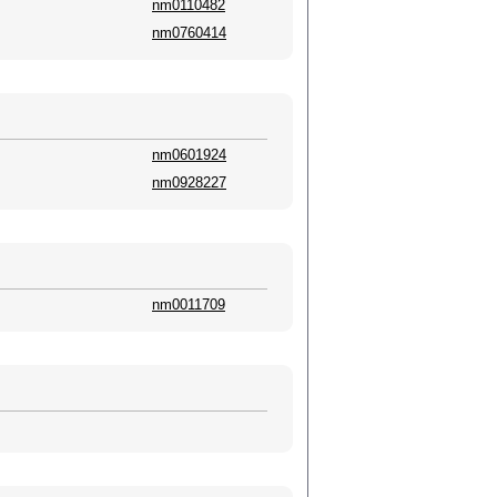
nm0110482
nm0760414
nm0601924
nm0928227
nm0011709