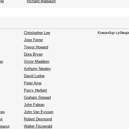
ум
Richard Maibaum
Christopher Lee
Командир субма
Jose Ferrer
Trevor Howard
Dora Bryan
рн
Victor Maddern
Anthony Newley
David Lodge
Peter Arne
Percy Herbert
Graham Stewart
John Fabian
сен
John Van Eyssen
нд
Robert Desmond
ералд
Walter Fitzgerald