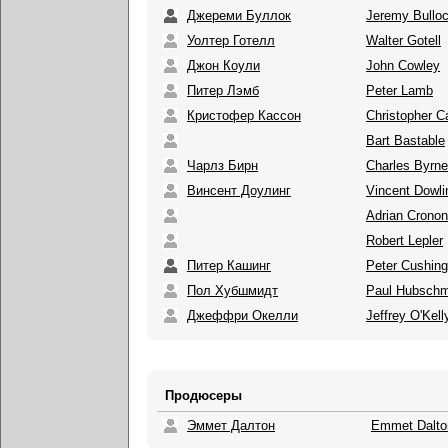
Джереми Буллок
Jeremy Bullo
Уолтер Готелл
Walter Gotell
Джон Коули
John Cowley
Питер Лэмб
Peter Lamb
Кристофер Кассон
Christopher 
Bart Bastable
Чарлз Бирн
Charles Byrne
Винсент Доулинг
Vincent Dowli
Adrian Cronon
Robert Lepler
Питер Кашинг
Peter Cushing
Пол Хубшмидт
Paul Hubschm
Джеффри Окелли
Jeffrey O'Kell
Продюсеры
Эммет Далтон
Emmet Dalto