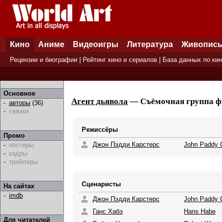
Кино
Аниме
Видеоигры
Литература
Живопис
Рецензии и биографии
|
Рейтинг кино и сериалов
|
База данных по ки
Основное
Агент дьявола
— Съёмочная группа фи
-
авторы
(36)
-
связки
Режиссёры
Промо
Джон Пэдди Карстерс
John Paddy C
-
постеры
-
кадры
-
трейлеры
Сценаристы
На сайтах
-
imdb
Джон Пэдди Карстерс
John Paddy C
Ганс Хабэ
Hans Habe
Для читателей