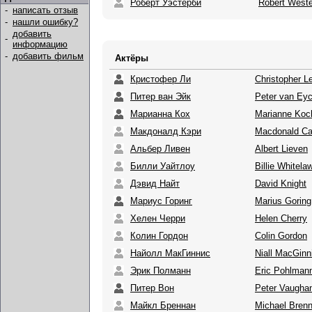
Роберт Уэстерби
Robert West
-
написать отзыв
-
нашли ошибку?
добавить
-
информацию
-
добавить фильм
Актёры
Кристофер Ли
Christopher L
Питер ван Эйк
Peter van Ey
Марианна Кох
Marianne Koc
Макдоналд Кэри
Macdonald Ca
Альбер Ливен
Albert Lieven
Билли Уайтлоу
Billie Whitela
Дэвид Найт
David Knight
Мариус Горинг
Marius Goring
Хелен Черри
Helen Cherry
Колин Гордон
Colin Gordon
Найолл МакГиннис
Niall MacGinn
Эрик Полманн
Eric Pohlman
Питер Вон
Peter Vaugha
Майкл Бреннан
Michael Bren