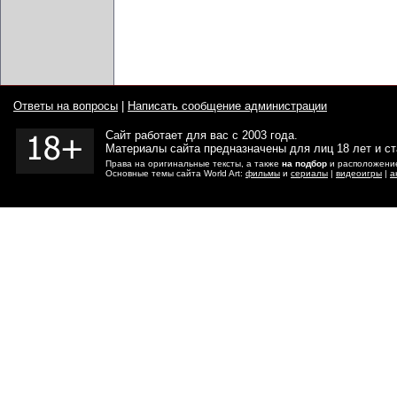
Ответы на вопросы
|
Написать сообщение администрации
Сайт работает для вас с 2003 года.
Материалы сайта предназначены для лиц 18 лет и с
Права на оригинальные тексты, а также
на подбор
и расположение
Основные темы сайта World Art:
фильмы
и
сериалы
|
видеоигры
|
а