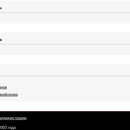
н
а
анов
икифорова
администрации
2003 года.