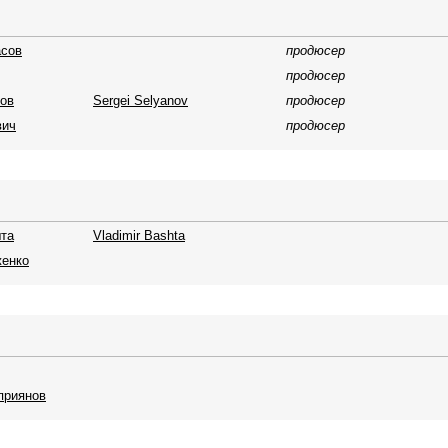
асов
продюсер
продюсер
ов
Sergei Selyanov
продюсер
вич
продюсер
та
Vladimir Bashta
женко
приянов