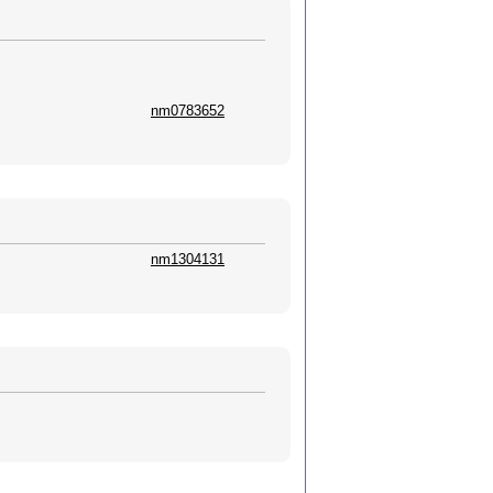
nm0783652
nm1304131