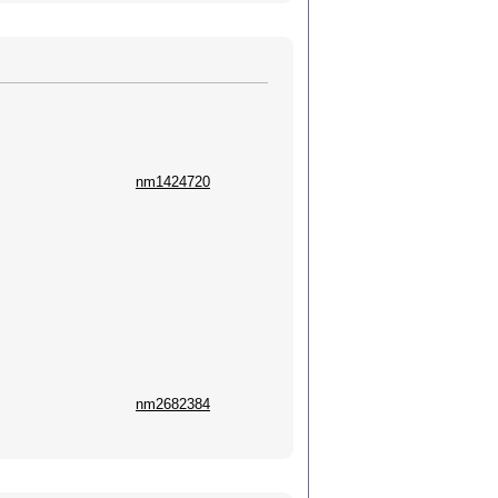
nm1424720
nm2682384