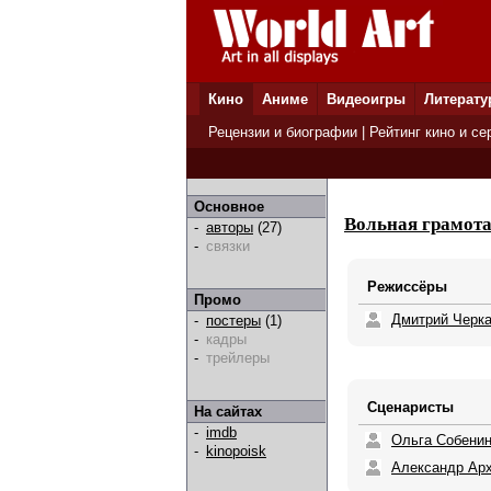
Кино
Аниме
Видеоигры
Литерату
Рецензии и биографии
|
Рейтинг кино и се
Основное
Вольная грамот
-
авторы
(27)
-
связки
Режиссёры
Промо
Дмитрий Черк
-
постеры
(1)
-
кадры
-
трейлеры
Сценаристы
На сайтах
-
imdb
Ольга Собени
-
kinopoisk
Александр Ар