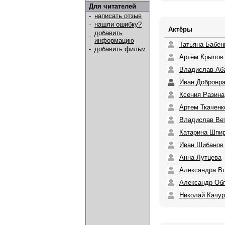
Для читателей
-
написать отзыв
-
нашли ошибку?
Актёры
добавить
-
информацию
Татьяна Бабен
-
добавить фильм
Артём Крылов
Владислав Аб
Иван Добронр
Ксения Разина
Артем Ткаченк
Владислав Ве
Катарина Шпир
Иван Шибанов
Анна Лутцева
Александра В
Александр Об
Николай Качур