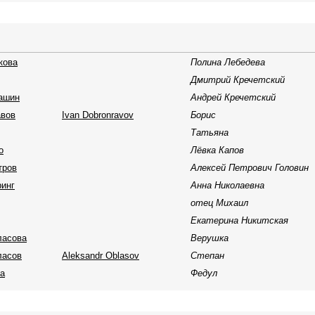
кова
Полина Лебедева
Дмитрий Кречетский
ашин
Андрей Кречетский
авов
Ivan Dobronravov
Борис
Татьяна
о
Лёвка Капов
тров
Алексей Петрович Головин
инг
Анна Николаевна
отец Михаил
Екатерина Никитская
ласова
Верушка
ласов
Aleksandr Oblasov
Степан
а
Федул