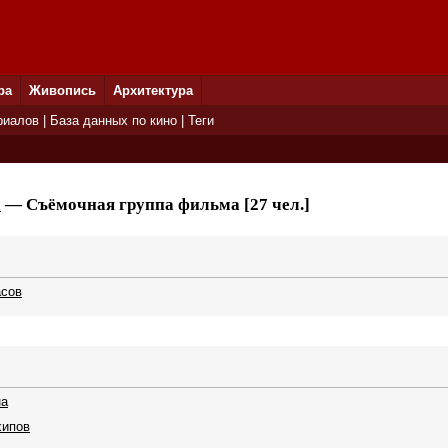
ра
Живопись
Архитектура
риалов
|
База данных по кино
|
Теги
а
— Съёмочная группа фильма [27 чел.]
асов
на
хипов