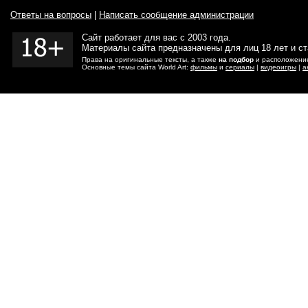
Ответы на вопросы
|
Написать сообщение администрации
Сайт работает для вас с 2003 года.
Материалы сайта предназначены для лиц 18 лет и с
Права на оригинальные тексты, а также
на подбор
и расположение
Основные темы сайта World Art:
фильмы
и
сериалы
|
видеоигры
|
а