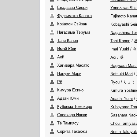
Ёнэдзава Сиори
Yonezawa Shio
Фудзимото Каната
Fujimoto Kana
Кобаяси Сэйран
Kobayashi Sei
Нагасима Тэруми
Nagashima Te
Тани Канон
Tani Kanon
/
Имай Юки
Imai Yuuki
/
今
Аой
Aoi
/
葵
Хагивара Масато
Hagiwara Masa
Нацуки Мари
Natsuki Mari
/
Рё
Ryou
/
りょう
Кимура Ёсино
Kimura Yoshin
Адати Юми
Adachi Yumi
/
Кубояма Томохиро
Kuboyama Tom
Сасахара Наоки
Sasahara Naok
Тё Тамиясу
Chou Tamiyas
Сорита Такаюки
Sorita Takayuk