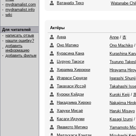
Ватанабэ Тихо
Watanabe Chi
-
mydramalist.com
-
mydramalist.info
-
wiki
Актёры
Для читателей
-
написать отзыв
Анна
Anne
/
杏
-
нашли ошибку?
Оно Матико
Ono Machiko
добавить
-
информацию
Курасина Кана
Kurashina Kan
-
добавить фильм
Цуруно Такэси
Tsuruno Takes
Хираяма Хироюки
Hirayama Hiro
Игараси Сюндзи
Igarashi Shunji
Такахаси Иссэй
Takahashi Isse
Куроки Кэйдзи
Kuroki Keiji
/
Накадзима Хироко
Nakajima Hiro
Харуки Мисаё
Haruki Misayo
Касаги Идзуми
Kasagi Izumi
Ямамото Митико
Yamamoto Mic
Мидзухаси Кэндзи
Mizuhashi Kenj