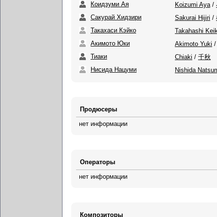
Коидзуми Ая
Koizumi Aya
/
Сакурай Хидзири
Sakurai Hijiri
/
Такахаси Кэйко
Takahashi Kei
Акимото Юки
Akimoto Yuki
Тиаки
Chiaki
/
千秋
Нисида Нацуми
Nishida Natsu
Продюсеры
нет информации
Операторы
нет информации
Композиторы