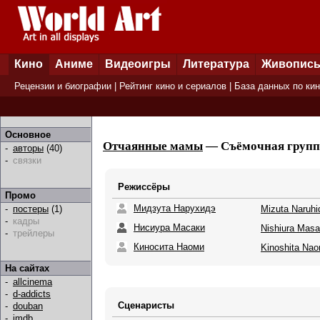
Кино
Аниме
Видеоигры
Литература
Живопис
Рецензии и биографии
|
Рейтинг кино и сериалов
|
База данных по ки
Основное
Отчаянные мамы
— Съёмочная группа
-
авторы
(40)
-
связки
Режиссёры
Промо
Мидзута Нарухидэ
Mizuta Naruhi
-
постеры
(1)
-
кадры
Нисиура Масаки
Nishiura Masa
-
трейлеры
Киносита Наоми
Kinoshita Nao
На сайтах
-
allcinema
-
d-addicts
Сценаристы
-
douban
-
imdb