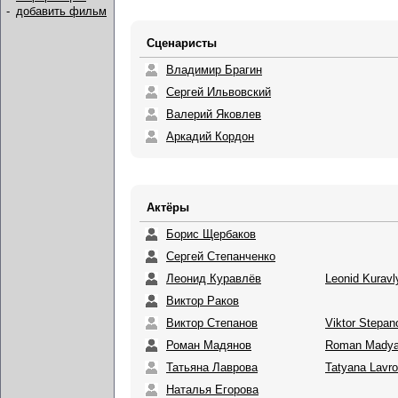
-
добавить фильм
Сценаристы
Владимир Брагин
Сергей Ильвовский
Валерий Яковлев
Аркадий Кордон
Актёры
Борис Щербаков
Сергей Степанченко
Леонид Куравлёв
Leonid Kuravl
Виктор Раков
Виктор Степанов
Viktor Stepan
Роман Мадянов
Roman Mady
Татьяна Лаврова
Tatyana Lavr
Наталья Егорова