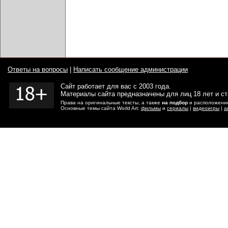
Ответы на вопросы
|
Написать сообщение администрации
Сайт работает для вас с 2003 года.
Материалы сайта предназначены для лиц 18 лет и с
Права на оригинальные тексты, а также
на подбор
и расположение
Основные темы сайта World Art:
фильмы
и
сериалы
|
видеоигры
|
а