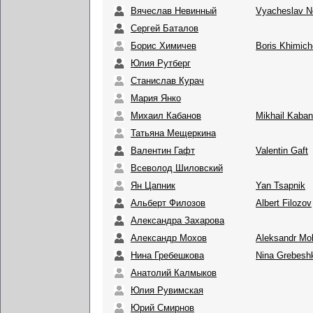
Вячеслав Невинный
Vyacheslav N
Сергей Баталов
Борис Химичев
Boris Khimic
Юлия Рутберг
Станислав Курач
Мария Янко
Михаил Кабанов
Mikhail Kaba
Татьяна Мещеркина
Валентин Гафт
Valentin Gaft
Всеволод Шиловский
Ян Цапник
Yan Tsapnik
Альберт Филозов
Albert Filozov
Александра Захарова
Александр Мохов
Aleksandr Mo
Нина Гребешкова
Nina Grebesh
Анатолий Калмыков
Юлия Рувимская
Юрий Смирнов