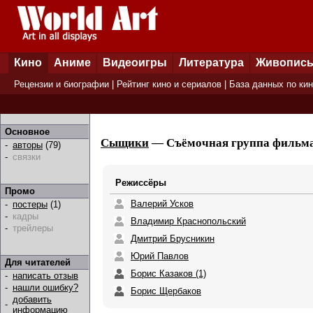
Кино
Аниме
Видеоигры
Литература
Живопис
Рецензии и биографии
|
Рейтинг кино и сериалов
|
База данных по ки
Основное
Сыщики
— Съёмочная группа фильма 
-
авторы
(79)
-
связки
Режиссёры
Промо
Валерий Усков
-
постеры
(1)
-
кадры
Владимир Краснопольский
-
трейлеры
Дмитрий Брусникин
Юрий Павлов
Для читателей
Борис Казаков (1)
-
написать отзыв
-
нашли ошибку?
Борис Щербаков
добавить
-
информацию