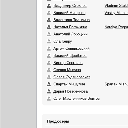
Владимир Стеклов
Vladimir Stek
Василий Мищенко
Vasiliy Mishc
Валентина Талызина
Наталья Рогожкина
Natalya Rogo
Анатолий Лобоцкий
Ола Кейру
Артем Сенниковский
Василий Щербаков
Виктор Сергачев
Оксана Мысина
Олеся Судзиловская
Спартак Мишулин
Spartak Mishu
Дарья Повереннова
Олег Масленников-Войтов
Продюсеры