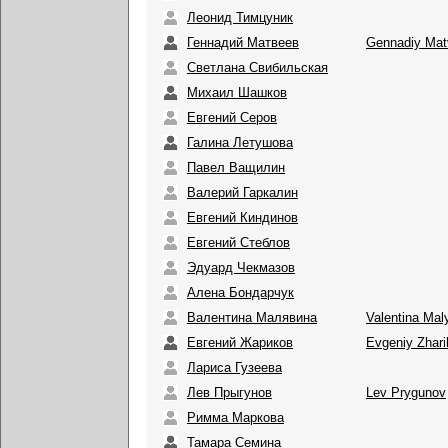
Леонид Тимцуник
Геннадий Матвеев
Gennadiy Mat
Светлана Свибильская
Михаил Шашков
Евгений Серов
Галина Летушова
Павел Ващилин
Валерий Гаркалин
Евгений Киндинов
Евгений Стеблов
Эдуард Чекмазов
Алена Бондарчук
Валентина Малявина
Valentina Mal
Евгений Жариков
Evgeniy Zhar
Лариса Гузеева
Лев Прыгунов
Lev Prygunov
Римма Маркова
Тамара Семина