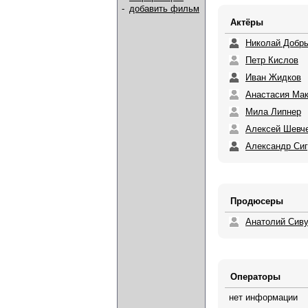
-
добавить фильм
Актёры
Николай Добр
Петр Кислов
Иван Жидков
Анастасия Ма
Мила Липнер
Алексей Шевч
Александр Сиг
Продюсеры
Анатолий Сив
Операторы
нет информации