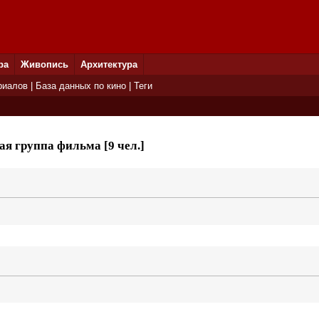
ра
Живопись
Архитектура
риалов
|
База данных по кино
|
Теги
я группа фильма [9 чел.]