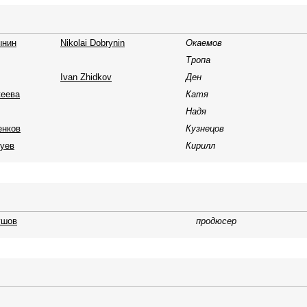
ынин
Nikolai Dobrynin
Окаемов
Тропа
Ivan Zhidkov
Ден
кеева
Катя
Надя
енков
Кузнецов
уев
Кирилл
ушов
продюсер