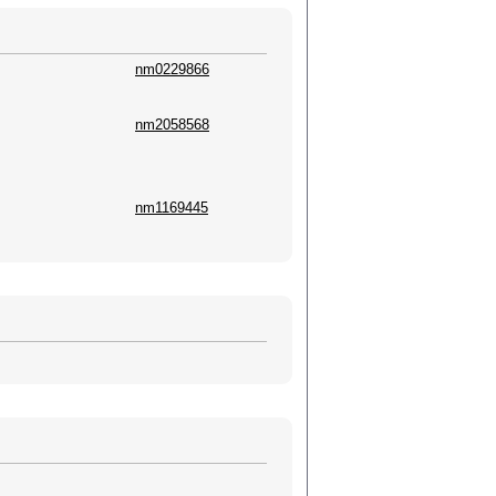
nm0229866
nm2058568
nm1169445