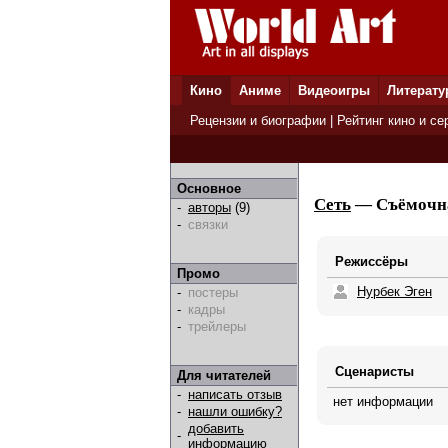
Кино
Аниме
Видеоигры
Литерату
Рецензии и биографии
|
Рейтинг кино и се
Основное
Сеть
— Съёмочна
-
авторы
(9)
-
связки
Режиссёры
Промо
Нурбек Эген
-
постеры
-
кадры
-
трейлеры
Сценаристы
Для читателей
-
написать отзыв
нет информации
-
нашли ошибку?
добавить
-
информацию