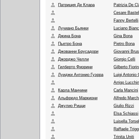
Патриция Де Клара
Patrizia De Cl
Cesare Bastel
Fanny Bertelli
Лучиано Бьянки
Luciano Bianc
Джина Бона
Gina Bona
Пьетро Бона
Pietro Bona
Джованни Брусадори
Giovanni Brus
Джорджо Челли
Giorgio Celli
Гилберто Фиорини
Gilberto Fiorin
Луиджи Антонио Гуэрра
Luigi Antonio 
Arrigo Lucchin
Карла Манчини
Carla Mancini
Альфредо Маркиони
Alfredo March
Джулио Рицци
Giulio Rizzi
Elsa Schiassi
Luisella Torse
Raffaele Trigg
Trinita Uniti