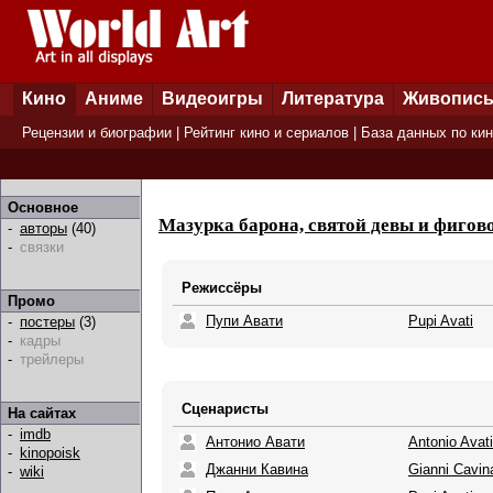
Кино
Аниме
Видеоигры
Литература
Живопис
Рецензии и биографии
|
Рейтинг кино и сериалов
|
База данных по ки
Основное
Мазурка барона, святой девы и фигово
-
авторы
(40)
-
связки
Режиссёры
Промо
Пупи Авати
Pupi Avati
-
постеры
(3)
-
кадры
-
трейлеры
Сценаристы
На сайтах
-
imdb
Антонио Авати
Antonio Avati
-
kinopoisk
Джанни Кавина
Gianni Cavin
-
wiki