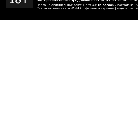
Права на оригинальные тексты, а также
на подбор
и расположение
Основные темы сайта World Art:
фильмы
и
сериалы
|
видеоигры
|
а