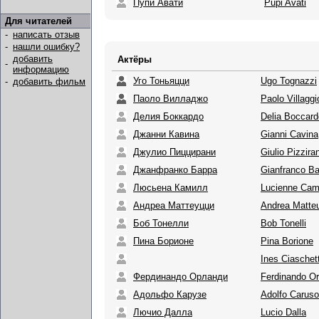
Пупи Авати
Pupi Avati
Для читателей
-
написать отзыв
-
нашли ошибку?
добавить
Актёры
-
информацию
Уго Тоньяцци
Ugo Tognazzi
-
добавить фильм
Паоло Вилладжо
Paolo Villaggi
Делия Боккардо
Delia Boccard
Джанни Кавина
Gianni Cavina
Джулио Пиццирани
Giulio Pizziran
Джанфранко Барра
Gianfranco Ba
Люсьена Камилл
Lucienne Cami
Андреа Маттеуцци
Andrea Matte
Боб Тонелли
Bob Tonelli
Пина Борионе
Pina Borione
Ines Ciaschett
Фердинандо Орланди
Ferdinando Or
Адольфо Карузе
Adolfo Caruso
Лючио Далла
Lucio Dalla