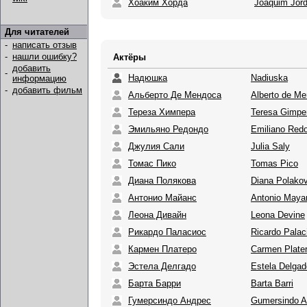
Хоаким Хорда
Joaquim Jor
Для читателей
-
написать отзыв
-
нашли ошибку?
Актёры
добавить
-
Надюшка
Nadiuska
информацию
-
добавить фильм
Альберто Де Мендоса
Alberto de M
Тереза Химпера
Teresa Gimpe
Эмильяно Редондо
Emiliano Red
Джулия Сали
Julia Saly
Томас Пико
Tomas Pico
Диана Полякова
Diana Polako
Антонио Майанс
Antonio Maya
Леона Дивайн
Leona Devine
Рикардо Паласиос
Ricardo Palac
Кармен Платеро
Carmen Plate
Эстела Делгадо
Estela Delgad
Барта Барри
Barta Barri
Гумерсиндо Андрес
Gumersindo A