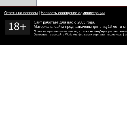
Ответы на вопросы
|
Написать сообщение администрации
Сайт работает для вас с 2003 года.
Материалы сайта предназначены для лиц 18 лет и с
Права на оригинальные тексты, а также
на подбор
и расположение
Основные темы сайта World Art:
фильмы
и
сериалы
|
видеоигры
|
а