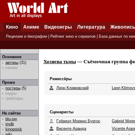
Кино
Аниме
Видеоигры
Литература
Живопис
Рецензии и биографии
|
Рейтинг кино и сериалов
|
База данных по ки
Основное
Хозяева тьмы
— Съёмочная группа фил
-
авторы
(31)
-
связки
Режиссёры
Промо
Леон Климовский
Leon Klimov
-
постеры
(5)
-
кадры
-
трейлеры
Сценаристы
На сайтах
-
blu-ray
Гэбриэл Морено Бургос
Gabriel More
-
imdb
Висенте Аранда
Vicente Aran
-
kinopoisk
-
wiki