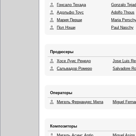
Гонсало Техада
Gonzalo Teja
Адольфо Тоус
Adolfo Thous
Мария Перши
Maria Persch
Пол Нэши
Paul Naschy
Продюсеры
Хосе Луис Ренедо
Jose Luis R
Сальвадор Ромеро
Salvadore R
Операторы
Мигель Фернандес Мила
Miguel Ferna
Композиторы
Мигель Асинс Арбо
Miguel Asins