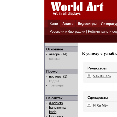
Кино
Аниме
Видеоигры
Литерату
Рецензии и биографии
|
Рейтинг кино и се
Основное
К успеху с улыб
-
авторы
(14)
-
связки
Режиссёры
Промо
Чан Ки Хон
-
постеры
(1)
-
кадры
-
трейлеры
Сценаристы
На сайтах
-
d-addicts
И Хи Мён
-
hancinema
-
imdb
-
kinopoisk