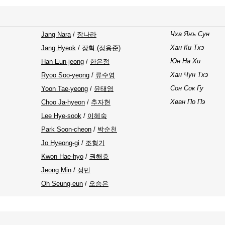
Чха Янъ Сун
Jang Nara
/
장나라
Хан Ки Тхэ
Jang Hyeok
/
장혁 (정용준)
Юн На Хи
Han Eun-jeong
/
한은정
Хан Чун Тхэ
Ryoo Soo-yeong
/
류수영
Сон Сок Гу
Yoon Tae-yeong
/
윤태영
Хван По Пэ
Choo Ja-hyeon
/
추자현
Lee Hye-sook
/
이혜숙
Park Soon-cheon
/
박순천
Jo Hyeong-gi
/
조형기
Kwon Hae-hyo
/
권해효
Jeong Min
/
정민
Oh Seung-eun
/
오승은