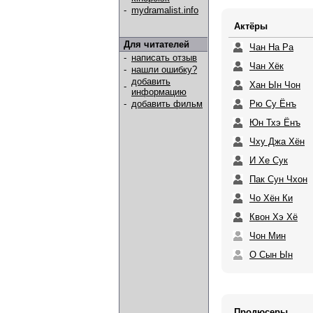
-
mydramalist.info
Актёры
Для читателей
Чан На Ра
-
написать отзыв
Чан Хёк
-
нашли ошибку?
добавить
Хан Ын Чон
-
информацию
Рю Су Ёнъ
-
добавить фильм
Юн Тхэ Ёнъ
Чху Джа Хён
И Хе Сук
Пак Сун Чхон
Чо Хён Ки
Квон Хэ Хё
Чон Мин
О Сын Ын
Продюсеры