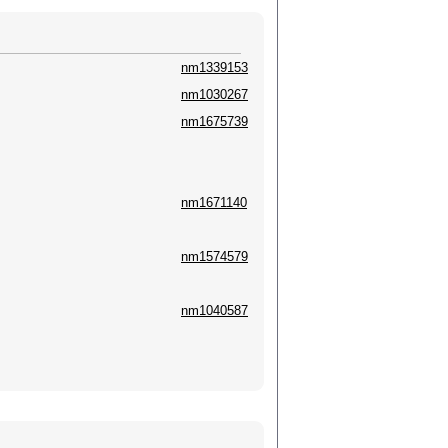
nm1339153
nm1030267
nm1675739
nm1671140
nm1574579
nm1040587