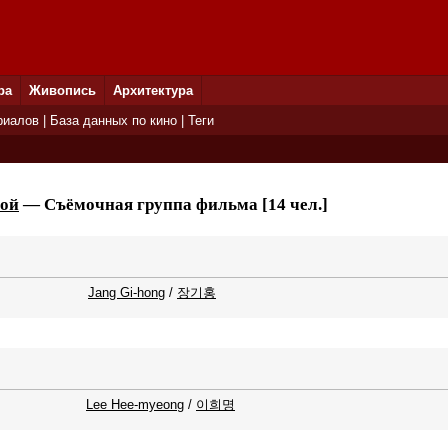
ра
Живопись
Архитектура
риалов
|
База данных по кино
|
Теги
кой
— Съёмочная группа фильма [14 чел.]
Jang Gi-hong
/
장기홍
Lee Hee-myeong
/
이희명