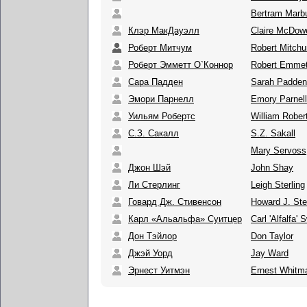
Bertram Marb
Клэр МакДауэлл
Claire McDowe
Роберт Митчум
Robert Mitch
Роберт Эмметт О`Коннор
Robert Emmet
Сара Падден
Sarah Padden
Эмори Парнелл
Emory Parnell
Уильям Робертс
William Rober
С.З. Сакалл
S.Z. Sakall
Mary Servoss
Джон Шэй
John Shay
Ли Стерлинг
Leigh Sterling
Говард Дж. Стивенсон
Howard J. St
Карл «Альальфа» Суитцер
Carl 'Alfalfa' 
Дон Тэйлор
Don Taylor
Джэй Уорд
Jay Ward
Эрнест Уитмэн
Ernest Whitm