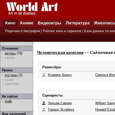
Кино
Аниме
Видеоигры
Литература
Живопис
Рецензии и биографии
|
Рейтинг кино и сериалов
|
База данных по ки
Основное
Человеческая комедия
— Съёмочная г
-
авторы
(78)
-
связки
Режиссёры
Промо
Кларенс Браун
Clarence Br
-
постеры
(3)
-
кадры
-
трейлеры
Сценаристы
На сайтах
-
imdb
Уильям Сароян
William Saro
Говард Эстабрук
Howard Esta
Для читателей