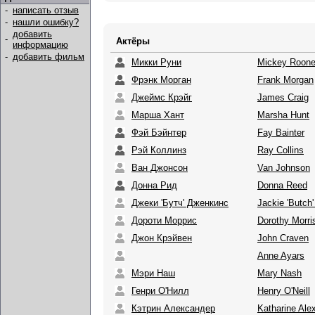
-
написать отзыв
-
нашли ошибку?
добавить
-
Актёры
информацию
-
добавить фильм
Микки Руни
Mickey Roon
Фрэнк Морган
Frank Morgan
Джеймс Крэйг
James Craig
Марша Хант
Marsha Hunt
Фэй Бэйнтер
Fay Bainter
Рэй Коллинз
Ray Collins
Ван Джонсон
Van Johnson
Донна Рид
Donna Reed
Джеки 'Бутч' Дженкинс
Jackie 'Butch
Дороти Моррис
Dorothy Morri
Джон Крэйвен
John Craven
Anne Ayars
Мэри Наш
Mary Nash
Генри О'Нилл
Henry O'Neill
Кэтрин Александер
Katharine Ale