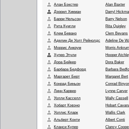
Алан Бэкстер
Alan Baxter
Дэррил Хикман
Darryl Hickm
Барри Нельсон
Barry Nelson
Рита Куигли
Rita Quigley
Клем Беванз
Clem Bevans
Аделин Де Уолт Рейнолдс
Adeline De Wa
Моррис Анкрум
Morris Ankru
Хупер Этчли
Hooper Atchle
Дора Бейкер
Dora Baker
Барбара Бедфорд
Barbara Bedfo
Маргарет Берт
Margaret Bert
Конрад Биньон
Conrad Binyo
Линн Карвер
Lynne Carver
Уолли Касселл
Wally Cassell
Хобарт Кэвэно
Hobart Cavan
Уоллис Кларк
Wallis Clark
Альберт Конти
Albert Conti
Кланси Купер
Clancy Coope