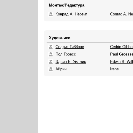
Монтаж/Редактура
Конрад А. Нервиг
Conrad A. Ne
Художники
Седрик Гиббонс
Cedric Gibbo
Пол Гроесс
Paul Groess
Эдвин Б. Уиллис
Edwin B. Will
Айрин
Irene