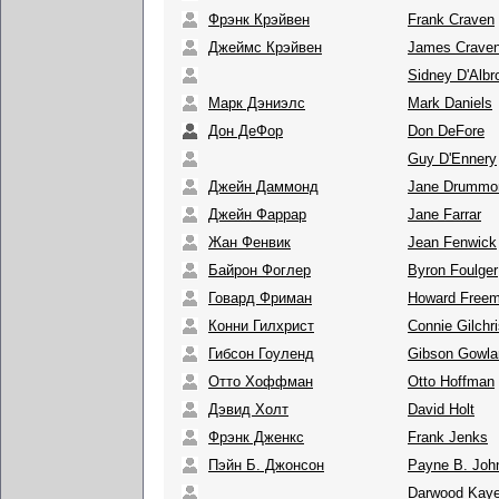
Фрэнк Крэйвен
Frank Craven
Джеймс Крэйвен
James Crave
Sidney D'Albr
Марк Дэниэлс
Mark Daniels
Дон ДеФор
Don DeFore
Guy D'Ennery
Джейн Даммонд
Jane Drummo
Джейн Фаррар
Jane Farrar
Жан Фенвик
Jean Fenwick
Байрон Фоглер
Byron Foulger
Говард Фриман
Howard Free
Конни Гилхрист
Connie Gilchri
Гибсон Гоуленд
Gibson Gowla
Отто Хоффман
Otto Hoffman
Дэвид Холт
David Holt
Фрэнк Дженкс
Frank Jenks
Пэйн Б. Джонсон
Payne B. Joh
Darwood Kay