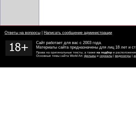
Ответы на вопросы
|
Написать сообщение администрации
Сайт работает для вас с 2003 года.
Материалы сайта предназначены для лиц 18 лет и с
Права на оригинальные тексты, а также
на подбор
и расположение
Основные темы сайта World Art:
фильмы
и
сериалы
|
видеоигры
|
а