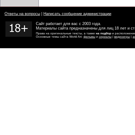
Ответы на вопросы
|
Написать сообщение администрации
Сайт работает для вас с 2003 года.
Материалы сайта предназначены для лиц 18 лет и с
Права на оригинальные тексты, а также
на подбор
и расположение
Основные темы сайта World Art:
фильмы
и
сериалы
|
видеоигры
|
а