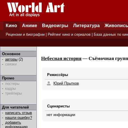
Кино
Аниме
Видеоигры
Литература
Живопис
Рецензии и биографии
|
Рейтинг кино и сериалов
|
База данных по ки
Основное
Небесная история
— Съёмочная группа
-
авторы
(2)
-
связки
Режиссёры
Промо
Юрий Прытков
-
постеры
-
кадры
-
трейлеры
Сценаристы
Для читателей
-
написать отзыв
нет информации
-
нашли ошибку?
добавить
-
информацию