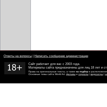
Ответы на вопросы
|
Написать сообщение администрации
Сайт работает для вас с 2003 года.
Материалы сайта предназначены для лиц 18 лет и с
Права на оригинальные тексты, а также
на подбор
и расположение
Основные темы сайта World Art:
фильмы
и
сериалы
|
видеоигры
|
а