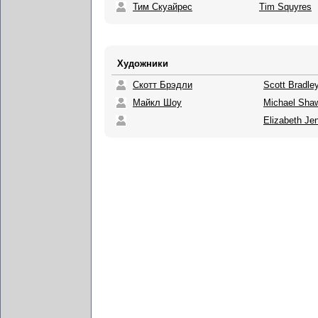
Тим Скуайрес
Tim Squyres
Художники
Скотт Брэдли
Scott Bradle
Майкл Шоу
Michael Sha
Elizabeth Je