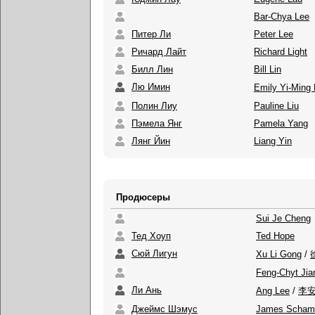
Bar-Chya Lee
Питер Ли
Peter Lee
Ричард Лайт
Richard Light
Билл Лин
Bill Lin
Лю Имин
Emily Yi-Ming 
Полин Лиу
Pauline Liu
Пэмела Янг
Pamela Yang
Лянг Йин
Liang Yin
Продюсеры
Sui Je Cheng
Тед Хоуп
Ted Hope
Сюй Лигун
Xu Li Gong
/
Feng-Chyt Jia
Ли Ань
Ang Lee
/
李
Джеймс Шэмус
James Scham