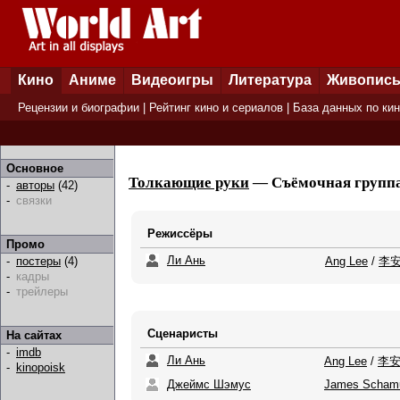
Кино
Аниме
Видеоигры
Литература
Живопис
Рецензии и биографии
|
Рейтинг кино и сериалов
|
База данных по ки
Основное
Толкающие руки
— Съёмочная группа 
-
авторы
(42)
-
связки
Режиссёры
Промо
Ли Ань
Ang Lee
/
李
-
постеры
(4)
-
кадры
-
трейлеры
Сценаристы
На сайтах
-
imdb
Ли Ань
Ang Lee
/
李
-
kinopoisk
Джеймс Шэмус
James Scham