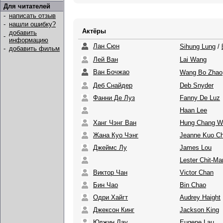
Для читателей
-
написать отзыв
-
нашли ошибку?
Актёры
добавить
-
информацию
Лан Сюн
Sihung Lung
/
-
добавить фильм
Лей Ван
Lai Wang
Ван Бочжао
Wang Bo Zhao
Деб Снайдер
Deb Snyder
Фанни Де Луз
Fanny De Luz
Haan Lee
Ханг Чэнг Ван
Hung Chang W
Жана Куо Чэнг
Jeanne Kuo C
Джеймс Лу
James Lou
Lester Chit-M
Виктор Чан
Victor Chan
Бин Чао
Bin Chao
Одри Хайгт
Audrey Haight
Джексон Кинг
Jackson King
Юджин Лау
Eugene Lau