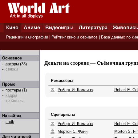
Кино
Аниме
Видеоигры
Литература
Живопис
Рецензии и биографии
|
Рейтинг кино и сериалов
|
База данных по ки
Основное
Деньги на стороне
— Съёмочная группа
-
авторы
(38)
-
связки
Режиссёры
Промо
Роберт И. Коллинз
Robert E. Col
-
постеры
(1)
-
кадры
-
трейлеры
Сценаристы
На сайтах
-
imdb
Роберт И. Коллинз
Robert E. Col
Мортон С. Файн
Morton S. Fi
Для читателей