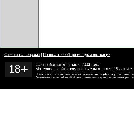
Ответы на вопросы
|
Написать сообщение администрации
Сайт работает для вас с 2003 года.
Материалы сайта предназначены для лиц 18 лет и с
Права на оригинальные тексты, а также
на подбор
и расположение
Основные темы сайта World Art:
фильмы
и
сериалы
|
видеоигры
|
а