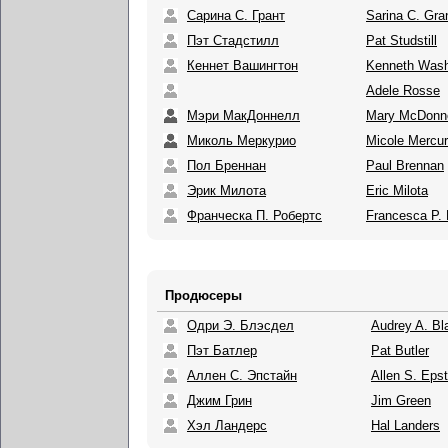
Сарина С. Грант
Sarina C. Gra
Пэт Стадстилл
Pat Studstill
Кеннет Вашингтон
Kenneth Wash
Adele Rosse
Мэри МакДоннелл
Mary McDonne
Миколь Меркурио
Micole Mercur
Пол Бреннан
Paul Brennan
Эрик Милота
Eric Milota
Франческа П. Робертс
Francesca P. 
Продюсеры
Одри Э. Блэсдел
Audrey A. Bl
Пэт Батлер
Pat Butler
Аллен С. Эпстайн
Allen S. Epst
Джим Грин
Jim Green
Хэл Ландерс
Hal Landers