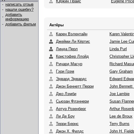
Юджин Прайс
Eugene Pric
-
написать отзыв
-
нашли ошибку?
добавить
-
информацию
-
добавить фильм
Актёры
Карен Вэлентайн
Karen Valenti
Джейми Ли Кёртис
Jamie Lee Cur
Линда Перл
Linda Purl
Кристофер Ллойд
Christopher L
Ричард Масур
Richard Masu
Гэри Грэм
Gary Graham
Эдвард Эдвардс
Edward Edwa
Джон Беннетт Перри
John Bennett 
Джо Лэмби
Joe Lambie
Сьюзан Флэннери
Susan Flanne
Артур Розенберг
Arthur Rosen
Ли Де Бру
Lee de Broux
Терри Бернс
Terry Burns
Джон Х. Филдс
John H. Field