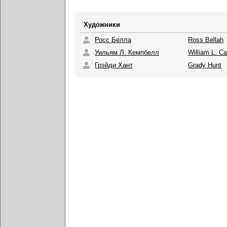
Художники
Росс Белла
Ross Bellah
Уильям Л. Кемпбелл
William L. C
Грэйди Хант
Grady Hunt