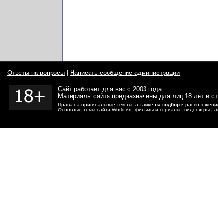
Ответы на вопросы
|
Написать сообщение администрации
Сайт работает для вас с 2003 года.
Материалы сайта предназначены для лиц 18 лет и с
Права на оригинальные тексты, а также
на подбор
и расположение
Основные темы сайта World Art:
фильмы
и
сериалы
|
видеоигры
|
а