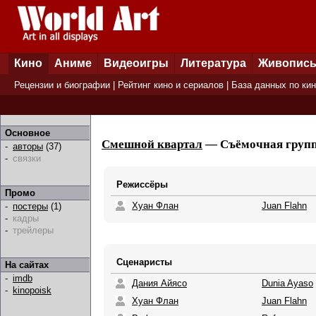
Кино
Аниме
Видеоигры
Литература
Живопис
Рецензии и биографии
|
Рейтинг кино и сериалов
|
База данных по ки
Основное
Смешной квартал
— Съёмочная группа
-
авторы
(37)
-
связки
Режиссёры
Промо
Хуан Флан
Juan Flahn
-
постеры
(1)
-
кадры
-
трейлеры
Сценаристы
На сайтах
-
imdb
Дания Айясо
Dunia Ayaso
-
kinopoisk
Хуан Флан
Juan Flahn