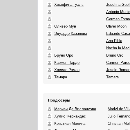
Хосефина Гуэль
Josefina Guel
Antonio Munic
German Torm
Оливер Мун
Oliver Moon
Эдуардо Казанова
Eduardo Cas
Ana Fibla
Nacha la Mac
Бруно Оро
Bruno Oro
Кармен Пардо
Carmen Pard
Хоселе Роман
Josele Roma
Тамара
Tamara
Продюсеры
Мариви Де Виллануэва
Marivi de Vil
Хулио Фернандес
Julio Fernan
Кристиан Молина
Christian Mol