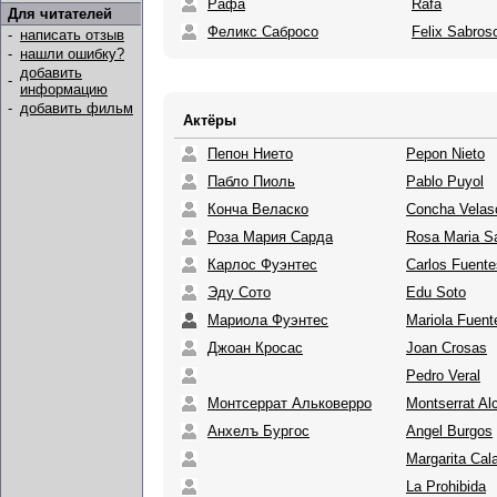
Рафа
Rafa
Для читателей
Феликс Сабросо
Felix Sabros
-
написать отзыв
-
нашли ошибку?
добавить
-
информацию
-
добавить фильм
Актёры
Пепон Нието
Pepon Nieto
Пабло Пиоль
Pablo Puyol
Конча Веласко
Concha Velas
Роза Мария Сарда
Rosa Maria S
Карлос Фуэнтес
Carlos Fuente
Эду Сото
Edu Soto
Мариола Фуэнтес
Mariola Fuent
Джоан Кросас
Joan Crosas
Pedro Veral
Монтсеррат Альковерро
Montserrat Al
Анхелъ Бургос
Angel Burgos
Margarita Cal
La Prohibida