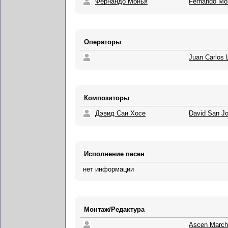
Фернандо Монья
Fernando Mo
Операторы
Juan Carlos 
Композиторы
Дэвид Сан Хосе
David San J
Исполнение песен
нет информации
Монтаж/Редактура
Ascen March