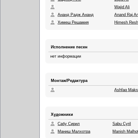
Wajid Ali
Ананд Радж Ананд
Anand Raj A
Химеш Решамия
Himesh Res
Исполнение песен
нет информации
Монтаж/Редактура
Ashfaq Makr
Художники
Сабу Сирил
Sabu Cyril
Маниш Малхотра
Manish Malho