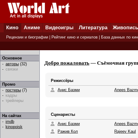
Кино
Аниме
Видеоигры
Литература
Живопис
Рецензии и биографии
|
Рейтинг кино и сериалов
|
База данных по ки
Основное
Добро пожаловать
— Съёмочная групп
-
авторы
(32)
-
связки
Режиссёры
Промо
Анис Базми
Anees Bazm
-
постеры
(7)
-
кадры
-
трейлеры
Сценаристы
На сайтах
-
imdb
Анис Базми
Anees Bazm
-
kinopoisk
Ражив Кол
Rajeev Kaul