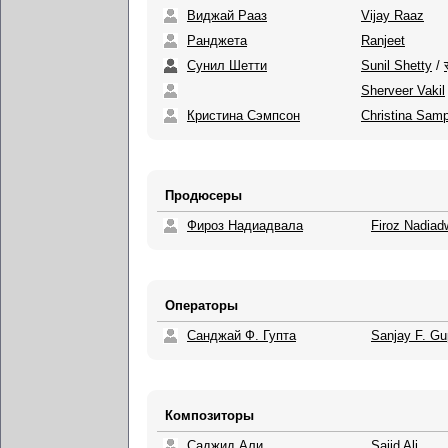
Виджай Рааз
Vijay Raaz
Ранджета
Ranjeet
Сунил Шетти
Sunil Shetty
/
Sherveer Vakil
Кристина Сэмпсон
Christina Sam
Продюсеры
Фироз Надиадвала
Firoz Nadiad
Операторы
Санджай Ф. Гупта
Sanjay F. Gu
Композиторы
Саджид Али
Sajid Ali