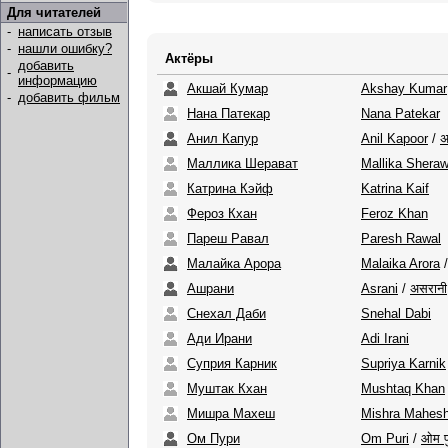
Для читателей
-
написать отзыв
-
нашли ошибку?
Актёры
добавить
-
информацию
Акшай Кумар
Akshay Kumar
-
добавить фильм
Нана Патекар
Nana Patekar
Анил Капур
Anil Kapoor
/
अ
Маллика Шерават
Mallika Sheraw
Катрина Кэйф
Katrina Kaif
Фероз Кхан
Feroz Khan
Пареш Равал
Paresh Rawal
Малайка Арора
Malaika Arora
Ашрани
Asrani
/
असरानी
Снехал Даби
Snehal Dabi
Ади Ирани
Adi Irani
Суприя Карник
Supriya Karnik
Муштак Кхан
Mushtaq Khan
Мишра Махеш
Mishra Mahes
Ом Пури
Om Puri
/
ओम प