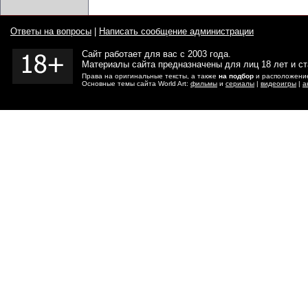
Ответы на вопросы
|
Написать сообщение администрации
Сайт работает для вас с 2003 года.
Материалы сайта предназначены для лиц 18 лет и с
Права на оригинальные тексты, а также
на подбор
и расположение
Основные темы сайта World Art:
фильмы
и
сериалы
|
видеоигры
|
а