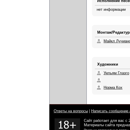
Исполнение песе
нет информации
Монтаж/Редактур
Майкл Лучиан
Художники
Уильям Глазго
Норма Кох
Ответы на вопросы
|
Написать сообщение 
Сайт работает для вас с 
Материалы сайта предназ
Права на оригинальные тексты,