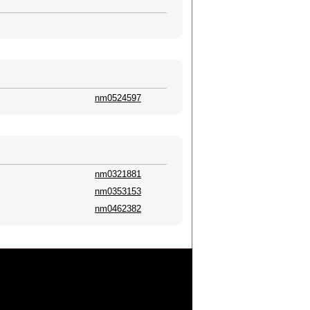
nm0524597
nm0321881
nm0353153
nm0462382