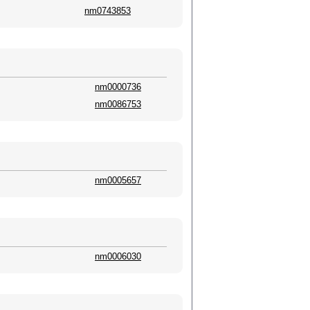
nm0743853
nm0000736
nm0086753
nm0005657
nm0006030