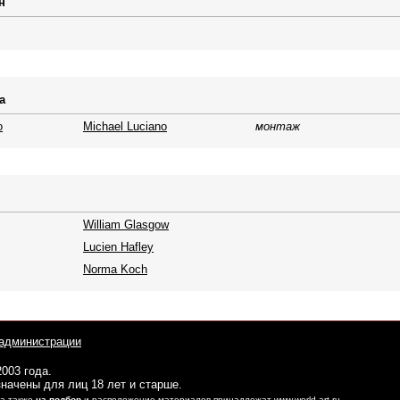
н
а
о
Michael Luciano
монтаж
William Glasgow
Lucien Hafley
Norma Koch
администрации
2003 года.
начены для лиц 18 лет и старше.
 а также
на подбор
и расположение материалов принадлежат www.world-art.ru