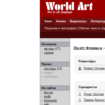
Кино
Аниме
Видеоигры
Литерату
Рецензии и биографии
|
Рейтинг кино и се
Основное
Полёт Феникса
—
-
авторы
(27)
-
связки
Режиссёры
Промо
Роберт Олдри
-
постеры
(13)
-
кадры
-
трейлеры
Сценаристы
На сайтах
-
blu-ray
Лукас Хеллер
-
imdb
Тревор Дадли
-
kinopoisk
-
wiki