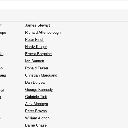
т
James Stewart
оро
Richard Attenborough
Peter Finch
Hardy Kruger
йн
Ernest Borgnine
Ian Bannen
ер
Ronald Fraser
канд
Christian Marquand
Dan Duryea
ди
George Kennedy
и
Gabriele Tinti
Alex Montoya
Peter Bravos
ч
William Aldrich
Barrie Chase