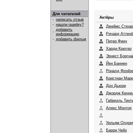
Для читателей
Актёры
-
написать отзыв
-
нашли ошибку?
Джеймс Стюар
добавить
-
Ричард Аттенб
информацию
-
добавить фильм
Питер Финч
Харди Крюгер
Эрнест Боргна
Йен Баннен
Роналд Фрэйз
Кристиан Мар
Дэн Дьюри
Джордж Кенне
Габриэль Тинт
Алекс Монтоя
Уильям Олдри
Барри Чейз