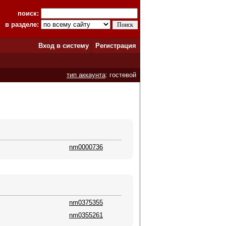
поиск:
в разделе:
Вход в систему
Регистрация
тип аккаунта
: гостевой
nm0000736
nm0375355
nm0355261