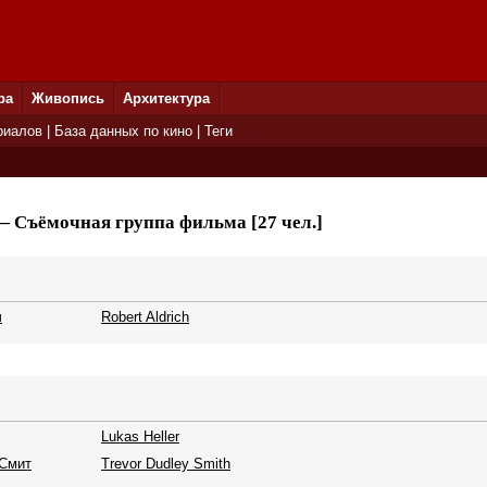
ра
Живопись
Архитектура
риалов
|
База данных по кино
|
Теги
 Съёмочная группа фильма [27 чел.]
ч
Robert Aldrich
Lukas Heller
 Смит
Trevor Dudley Smith