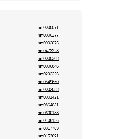
nm0000071
nm0000277
nm0002075
nm0473228
nm0000308
nm0000846
nm0292226
nm0549650
nm0002053
nm0001421
nm0864081
nm0600188
nm0106136
nm0017703
nm0153691