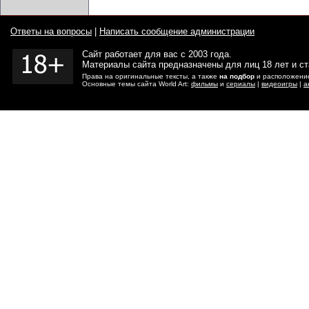
Ответы на вопросы
|
Написать сообщение администрации
Сайт работает для вас с 2003 года.
Материалы сайта предназначены для лиц 18 лет и с
Права на оригинальные тексты, а также
на подбор
и расположение
Основные темы сайта World Art:
фильмы
и
сериалы
|
видеоигры
|
а