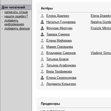
Для читателей
Актёры
-
написать отзыв
Елена Драпеко
Elena Drapek
-
нашли ошибку?
добавить
Наталья Гундарева
Natalya Gund
-
информацию
Фрунзик Мкртчян
Frunzik Mkrt
-
добавить фильм
Тамара Семина
Елена Майорова
Мария Скворцова
Владимир Симонов
Vladimir Sim
Татьяна Божок
Татьяна Агафонова
Вера Трофимова
Елена Скороходова
Людмила Коныгина
Продюсеры