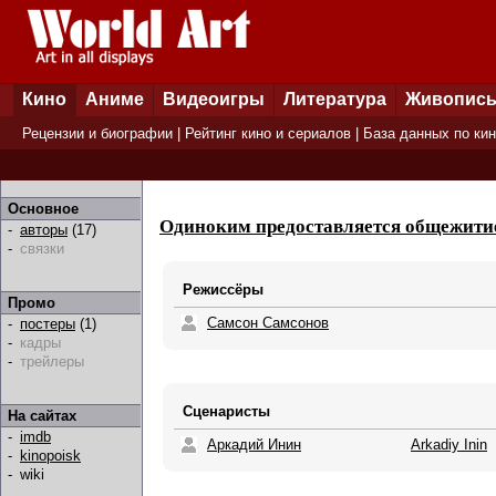
Кино
Аниме
Видеоигры
Литература
Живопис
Рецензии и биографии
|
Рейтинг кино и сериалов
|
База данных по ки
Основное
Одиноким предоставляется общежити
-
авторы
(17)
-
связки
Режиссёры
Промо
Самсон Самсонов
-
постеры
(1)
-
кадры
-
трейлеры
Сценаристы
На сайтах
-
imdb
Аркадий Инин
Arkadiy Inin
-
kinopoisk
-
wiki