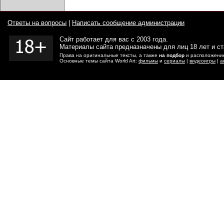
Ответы на вопросы
|
Написать сообщение администрации
Сайт работает для вас с 2003 года.
Материалы сайта предназначены для лиц 18 лет и с
Права на оригинальные тексты, а также
на подбор
и расположение
Основные темы сайта World Art:
фильмы
и
сериалы
|
видеоигры
|
а