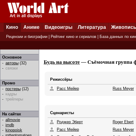
Кино
Аниме
Видеоигры
Литература
Живопис
Рецензии и биографии
|
Рейтинг кино и сериалов
|
База данных по ки
Основное
Будь на высоте
— Съёмочная группа ф
-
авторы
(32)
-
связки
Режиссёры
Промо
Расс Мейер
Russ Meyer
-
постеры
(12)
-
кадры
-
трейлеры
Сценаристы
На сайтах
-
allmovie
Роджер Эберт
Roger Ebert
-
imdb
Расс Мейер
Russ Meyer
-
kinopoisk
-
rottentomatoes