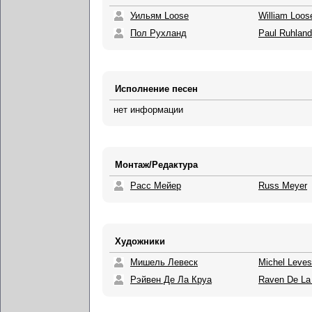
Уильям Loose
William Loos
Пол Рухланд
Paul Ruhland
Исполнение песен
нет информации
Монтаж/Редактура
Расс Мейер
Russ Meyer
Художники
Мишель Левеск
Michel Leve
Рэйвен Де Ла Круа
Raven De La 