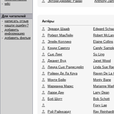
Энтони-Джеймс Райан
Anthony-Jam
-
wiki
Для читателей
-
написать отзыв
Актёры
-
нашли ошибку?
Эдвард Шааф
Edward Schaa
добавить
-
информацию
Роберт МакЛейн
Robert McLan
-
добавить фильм
Элейн Коллинз
Elaine Collins
Кэнди Самплз
Candy Sampl
Сью Линг
Su Ling
Джанет Вуд
Janet Wood
Линда Сью Раджсдейл
Linda Sue Ra
Рэйвен Де Ла Круа
Raven De La 
Монти Бейн
Monty Bane
Марианна Маркс
Marianne Mar
Ларри Дин
Larry Dean
Боб Шотт
Bob Schott
Foxy Lae
Рэй Райнхардт
Ray Reinhardt