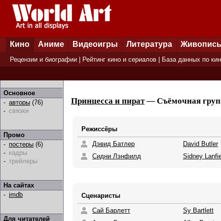
Кино
Аниме
Видеоигры
Литература
Живопис
Рецензии и биографии
|
Рейтинг кино и сериалов
|
База данных по ки
Основное
Принцесса и пират
— Съёмочная групп
-
авторы
(76)
-
связки
Режиссёры
Промо
Дэвид Батлер
David Butler
-
постеры
(6)
-
кадры
Сидни Лэнфилд
Sidney Lanfi
-
трейлеры
На сайтах
-
imdb
Сценаристы
Сай Барлетт
Sy Bartlett
Для читателей