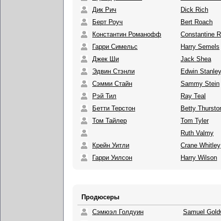
Дик Рич
Dick Rich
Берт Роуч
Bert Roach
Константин Романофф
Constantine 
Гарри Симельс
Harry Semels
Джек Ши
Jack Shea
Эдвин Стэнли
Edwin Stanle
Сэмми Стайн
Sammy Stein
Рэй Тил
Ray Teal
Бетти Терстон
Betty Thursto
Том Тайлер
Tom Tyler
Ruth Valmy
Крейн Уитли
Crane Whitley
Гарри Уилсон
Harry Wilson
Продюсеры
Сэмюэл Голдуин
Samuel Gold