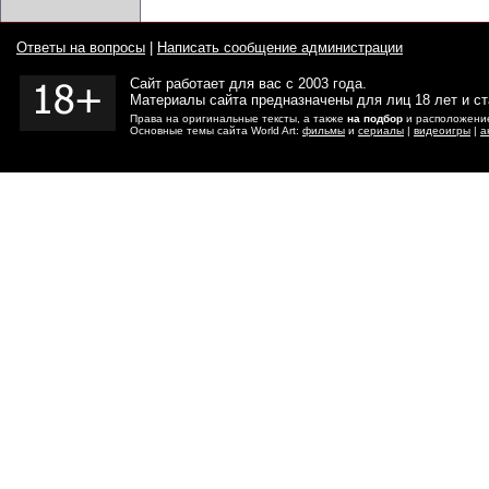
Ответы на вопросы
|
Написать сообщение администрации
Сайт работает для вас с 2003 года.
Материалы сайта предназначены для лиц 18 лет и с
Права на оригинальные тексты, а также
на подбор
и расположение
Основные темы сайта World Art:
фильмы
и
сериалы
|
видеоигры
|
а