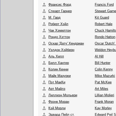
Франсис Форд
Francis Ford
Стюарт Гарнер
Stewart Garne
М. Гард
Kit Guard
Роберт Хэйл
Robert Hale
Чак Хэмилтон
Chuck Hamilt
Рондо Хэттон
Rondo Hatton
Оскар 'Датч' Хендриан
Oscar 'Dutch'
Уэлдон Хэйберн
Weldon Heybu
Аль Хилл
Al Hill
Билл Хантер
Bill Hunter
Колин Кенни
Colin Kenny
Майк Мазурки
Mike Mazurki
Пэт МакКи
Pat McKee
Арт Майлз
Art Miles
Лиллиэн Мольери
Lillian Molieri
Фрэнк Моран
Frank Moran
Кэй Морли
Kay Morley
Эдвард Пейл ст.
Edward Peil S