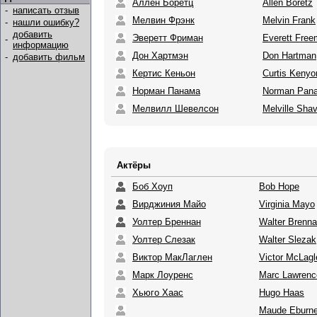
Аллен Боретц
Allen Boretz
-
написать отзыв
Мелвин Фрэнк
Melvin Frank
-
нашли ошибку?
добавить
Эверетт Фриман
Everett Fre
-
информацию
Дон Хартмэн
Don Hartman
-
добавить фильм
Кертис Кеньон
Curtis Kenyo
Норман Панама
Norman Pan
Мелвилл Шевелсон
Melville Sha
Актёры
Боб Хоуп
Bob Hope
Вирджиния Майо
Virginia Mayo
Уолтер Бреннан
Walter Brenn
Уолтер Слезак
Walter Slezak
Виктор МакЛаглен
Victor McLagl
Марк Лоуренс
Marc Lawrenc
Хьюго Хаас
Hugo Haas
Maude Eburn