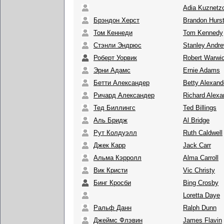
Adia Kuznetzo
Брэндон Херст
Brandon Hurs
Том Кеннеди
Tom Kennedy
Стэнли Эндрюс
Stanley Andr
Роберт Уорвик
Robert Warwi
Эрни Адамс
Ernie Adams
Бетти Александер
Betty Alexand
Ричард Александер
Richard Alexa
Тед Биллингс
Ted Billings
Аль Бридж
Al Bridge
Рут Колдуэлл
Ruth Caldwell
Джек Карр
Jack Carr
Альма Кэрролл
Alma Carroll
Вик Кристи
Vic Christy
Бинг Кросби
Bing Crosby
Loretta Daye
Ральф Данн
Ralph Dunn
Джеймс Флэвин
James Flavin