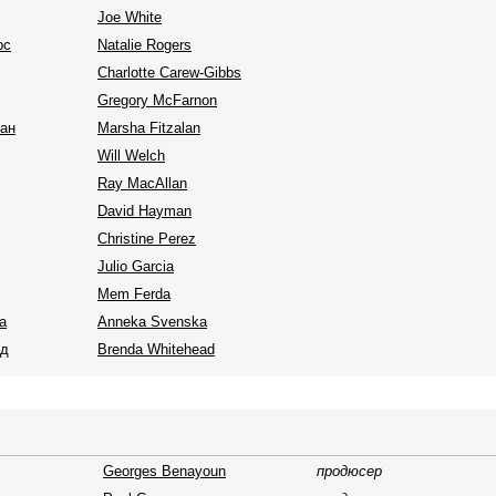
Joe White
рс
Natalie Rogers
Charlotte Carew-Gibbs
Gregory McFarnon
ан
Marsha Fitzalan
Will Welch
Ray MacAllan
David Hayman
Christine Perez
Julio Garcia
Mem Ferda
а
Anneka Svenska
ед
Brenda Whitehead
Georges Benayoun
продюсер