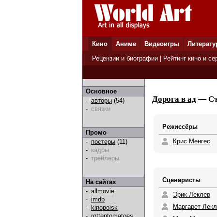
Кино
Аниме
Видеоигры
Литерату
Рецензии и биографии
|
Рейтинг кино и се
Основное
Дорога в ад
— Съ
-
авторы
(54)
-
связки
Режиссёры
Промо
Крис Менгес
-
постеры
(11)
-
кадры
-
трейлеры
Сценаристы
На сайтах
-
allmovie
Эрик Леклер
-
imdb
Маргарет Лекл
-
kinopoisk
-
rottentomatoes