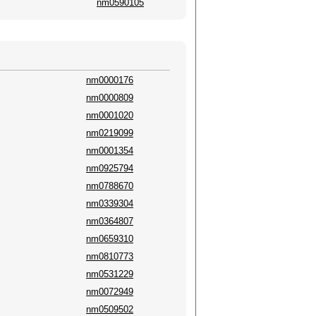
nm0590105
nm0000176
nm0000809
nm0001020
nm0219099
nm0001354
nm0925794
nm0788670
nm0339304
nm0364807
nm0659310
nm0810773
nm0531229
nm0072949
nm0509502