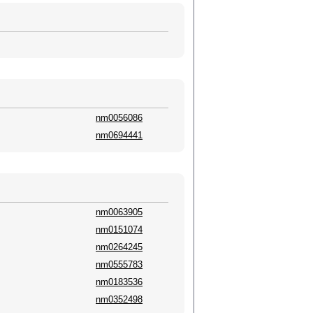
nm0056086
nm0694441
nm0063905
nm0151074
nm0264245
nm0555783
nm0183536
nm0352498