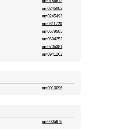
nm0184612
nm0245082
nm0245493
nm0311720
nm0579583
nm0694252
nm0705381
nm0941262
nm0010096
nm0005975