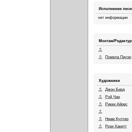
Исполнение песе
нет информации
Монтаж/Редактур
Пэмела Пауэр
Художники
Джон Бирд
Рэй Чан
Рикки Айрес
Ниам Култер
Рози Хакетт