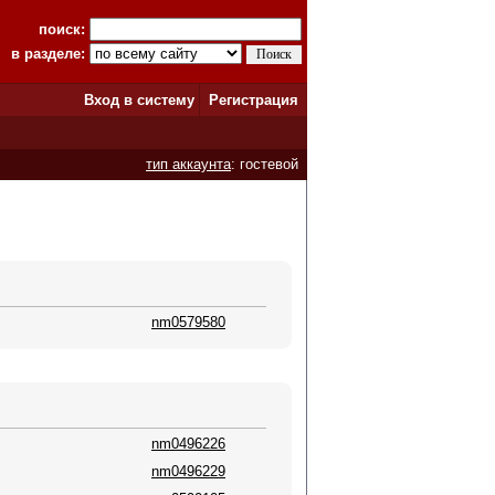
поиск:
в разделе:
Вход в систему
Регистрация
тип аккаунта
: гостевой
nm0579580
nm0496226
nm0496229