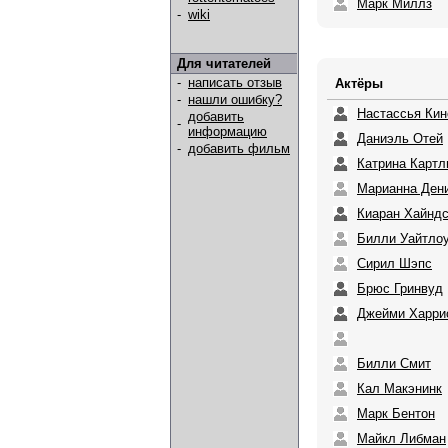
Марк Миллз
-
wiki
Для читателей
-
написать отзыв
Актёры
-
нашли ошибку?
Настассья Кин
добавить
-
информацию
Даниэль Отей
-
добавить фильм
Катрина Карт
Марианна Ден
Киаран Хайнд
Билли Уайтло
Сирил Шэпс
Брюс Гринвуд
Джейми Харри
Билли Смит
Кал Макэнинк
Марк Бентон
Майкл Либман