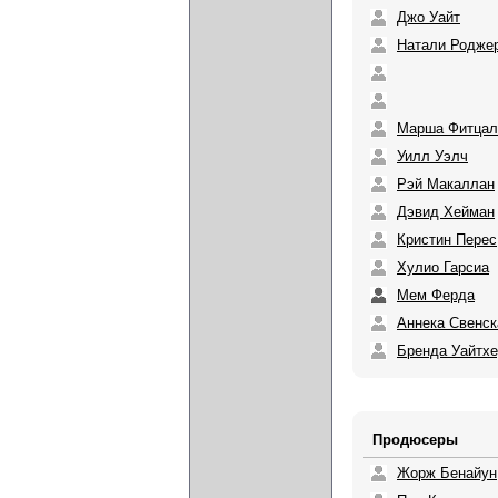
Джо Уайт
Натали Родже
Марша Фитцал
Уилл Уэлч
Рэй Макаллан
Дэвид Хейман
Кристин Перес
Хулио Гарсиа
Мем Ферда
Аннека Свенск
Бренда Уайтх
Продюсеры
Жорж Бенайун