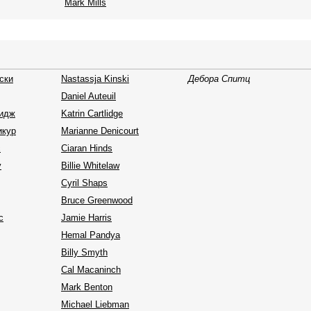
Mark Mills
ски
Nastassja Kinski
Дебора Спитц
Daniel Auteuil
лидж
Katrin Cartlidge
икур
Marianne Denicourt
с
Ciaran Hinds
у
Billie Whitelaw
Cyril Shaps
Bruce Greenwood
с
Jamie Harris
Hemal Pandya
Billy Smyth
Cal Macaninch
Mark Benton
Michael Liebman