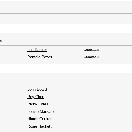
н
а
Luc Barnier
монтаж
Pamela Power
монтаж
John Beard
Ray Chan
Ricky Eyres
Louise Marzaroli
Niamh Coulter
Rosie Hackett