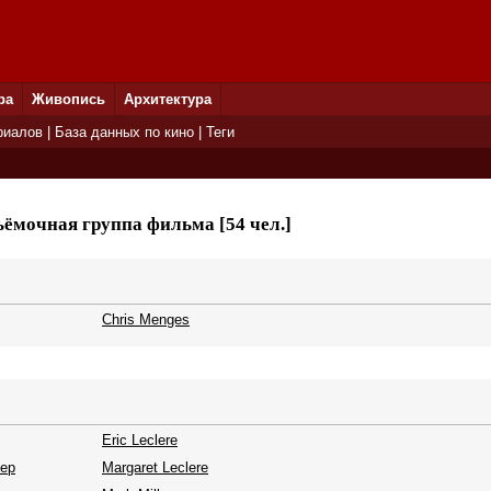
ра
Живопись
Архитектура
риалов
|
База данных по кино
|
Теги
ёмочная группа фильма [54 чел.]
Chris Menges
Eric Leclere
ер
Margaret Leclere