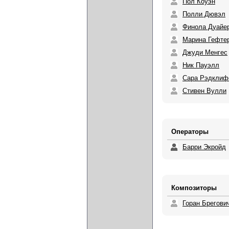
Пол Коуэн
Полли Дювэл
Финола Дуайе
Марина Гефте
Джуди Менгес
Ник Пауэлл
Сара Рэдкли
Стивен Вулли
Операторы
Барри Экройд
Композиторы
Горан Брегови