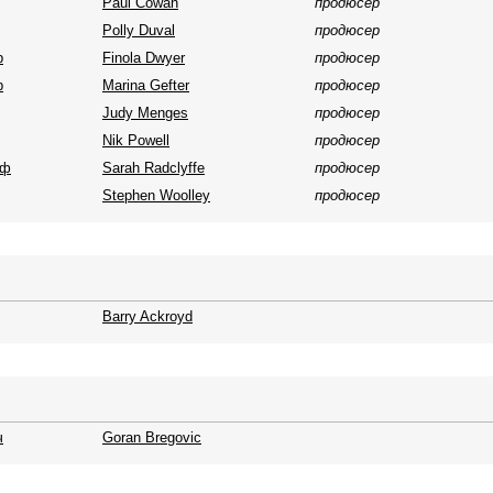
Paul Cowan
продюсер
Polly Duval
продюсер
р
Finola Dwyer
продюсер
р
Marina Gefter
продюсер
Judy Menges
продюсер
Nik Powell
продюсер
фф
Sarah Radclyffe
продюсер
Stephen Woolley
продюсер
Barry Ackroyd
ч
Goran Bregovic