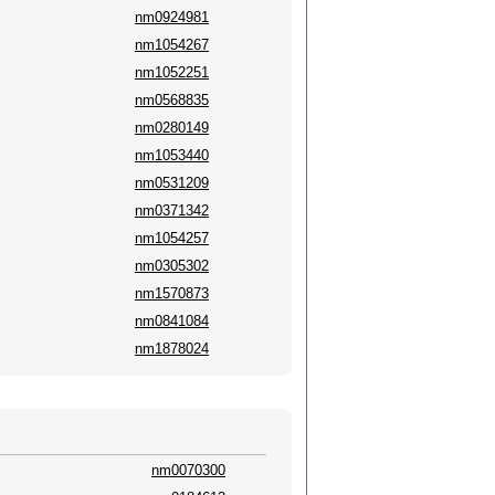
nm0924981
nm1054267
nm1052251
nm0568835
nm0280149
nm1053440
nm0531209
nm0371342
nm1054257
nm0305302
nm1570873
nm0841084
nm1878024
nm0070300