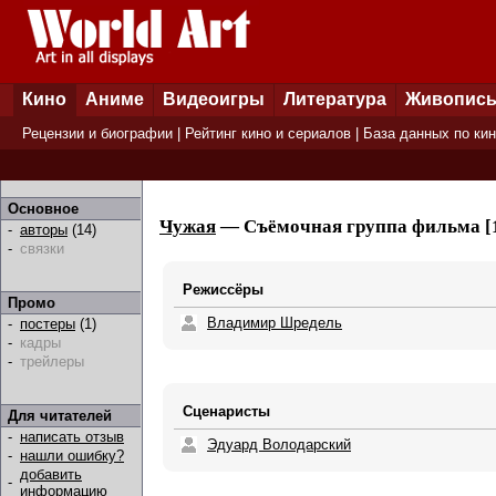
Кино
Аниме
Видеоигры
Литература
Живопис
Рецензии и биографии
|
Рейтинг кино и сериалов
|
База данных по ки
Основное
Чужая
— Съёмочная группа фильма [1
-
авторы
(14)
-
связки
Режиссёры
Промо
Владимир Шредель
-
постеры
(1)
-
кадры
-
трейлеры
Сценаристы
Для читателей
-
написать отзыв
Эдуард Володарский
-
нашли ошибку?
добавить
-
информацию