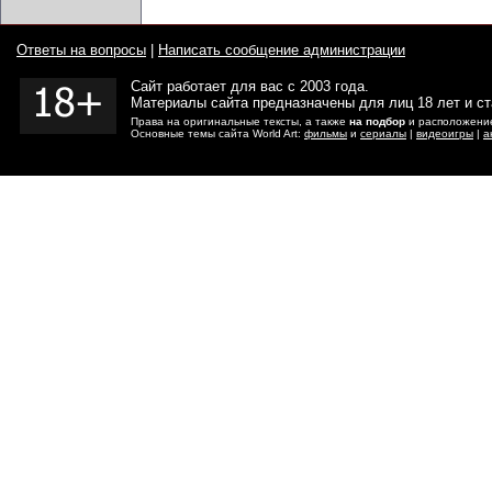
Ответы на вопросы
|
Написать сообщение администрации
Сайт работает для вас с 2003 года.
Материалы сайта предназначены для лиц 18 лет и с
Права на оригинальные тексты, а также
на подбор
и расположение
Основные темы сайта World Art:
фильмы
и
сериалы
|
видеоигры
|
а