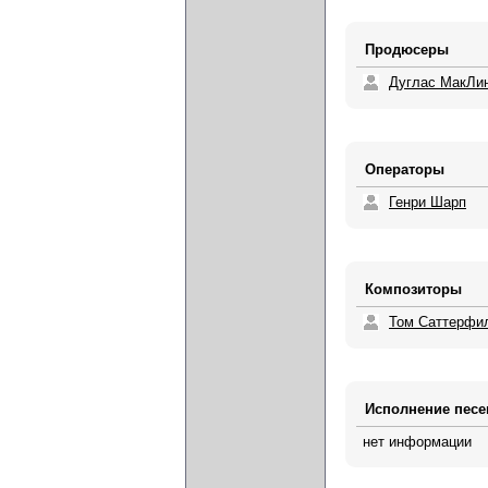
Продюсеры
Дуглас МакЛи
Операторы
Генри Шарп
Композиторы
Том Саттерфи
Исполнение песе
нет информации