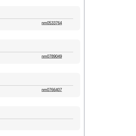
nm0533764
nm0789049
nm0766407