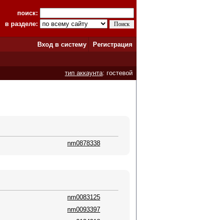
поиск:
в разделе:
Вход в систему
Регистрация
тип аккаунта
: гостевой
nm0878338
nm0083125
nm0093397