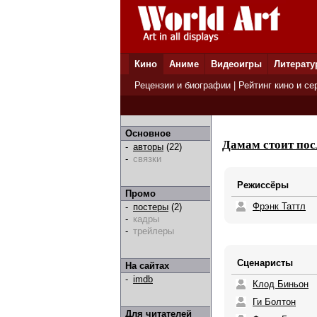
Кино
Аниме
Видеоигры
Литерату
Рецензии и биографии
|
Рейтинг кино и се
Основное
Дамам стоит по
-
авторы
(22)
-
связки
Режиссёры
Промо
Фрэнк Таттл
-
постеры
(2)
-
кадры
-
трейлеры
Сценаристы
На сайтах
-
imdb
Клод Биньон
Ги Болтон
Для читателей