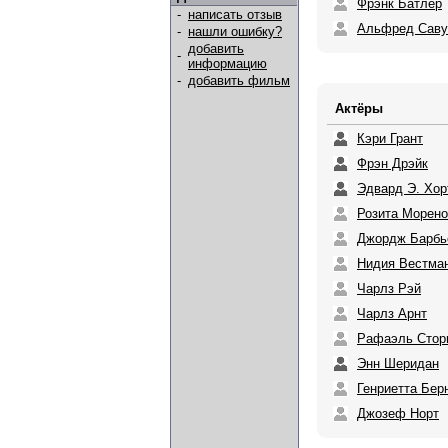
Фрэнк Батлер
-
написать отзыв
Альфред Саву
-
нашли ошибку?
добавить
-
информацию
-
добавить фильм
Актёры
Кэри Грант
Фрэн Дрэйк
Эдвард Э. Хор
Розита Морено
Джордж Барбь
Нидия Вестма
Чарлз Рэй
Чарлз Арнт
Рафаэль Стор
Энн Шеридан
Генриетта Бер
Джозеф Норт