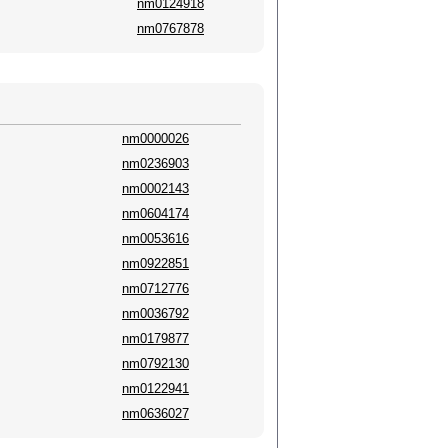
nm0124918
nm0767878
nm0000026
nm0236903
nm0002143
nm0604174
nm0053616
nm0922851
nm0712776
nm0036792
nm0179877
nm0792130
nm0122941
nm0636027