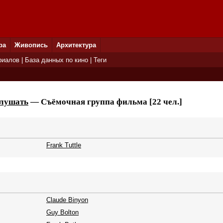
ра
Живопись
Архитектура
риалов
|
База данных по кино
|
Теги
слушать
— Съёмочная группа фильма [22 чел.]
Frank Tuttle
Claude Binyon
Guy Bolton