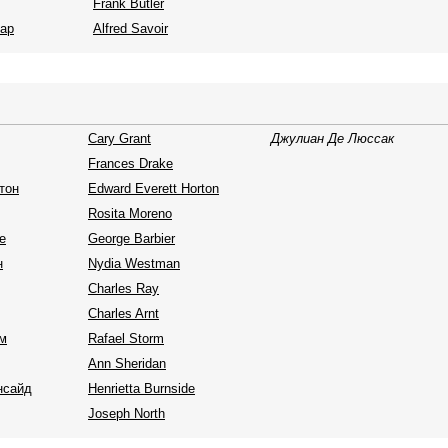
Frank Butler
ар
Alfred Savoir
Cary Grant
Джулиан Де Люссак
Frances Drake
тон
Edward Everett Horton
Rosita Moreno
е
George Barbier
н
Nydia Westman
Charles Ray
Charles Arnt
м
Rafael Storm
Ann Sheridan
нсайд
Henrietta Burnside
Joseph North