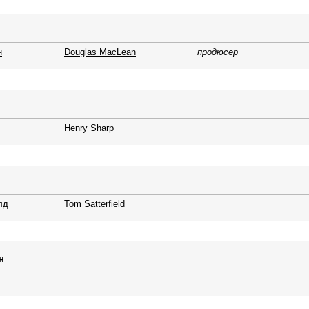
н
Douglas MacLean
продюсер
Henry Sharp
лд
Tom Satterfield
н