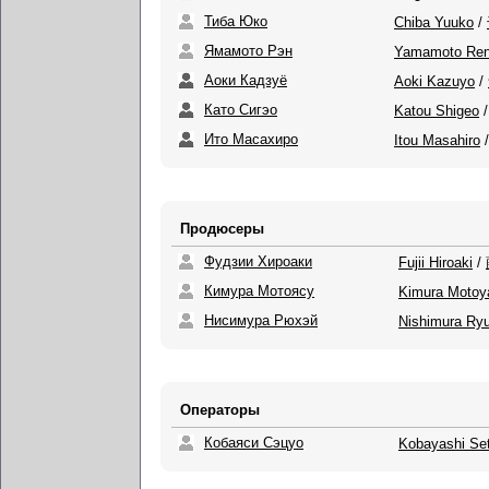
Тиба Юко
Chiba Yuuko
/
Ямамото Рэн
Yamamoto Re
Аоки Кадзуё
Aoki Kazuyo
/
Като Сигэо
Katou Shigeo
Ито Масахиро
Itou Masahiro
Продюсеры
Фудзии Хироаки
Fujii Hiroaki
/
Кимура Мотоясу
Kimura Motoy
Нисимура Рюхэй
Nishimura Ry
Операторы
Кобаяси Сэцуо
Kobayashi Se