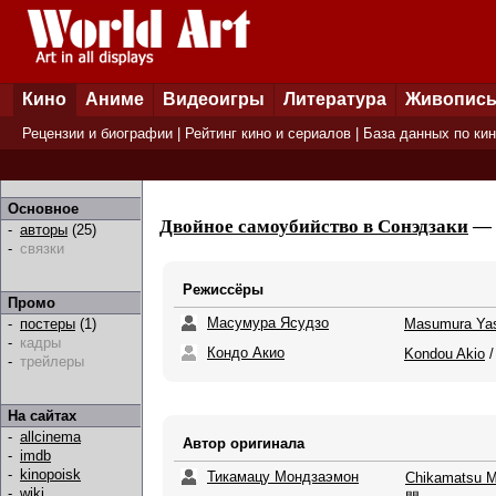
Кино
Аниме
Видеоигры
Литература
Живопис
Рецензии и биографии
|
Рейтинг кино и сериалов
|
База данных по ки
Основное
Двойное самоубийство в Сонэдзаки
— 
-
авторы
(25)
-
связки
Режиссёры
Промо
Масумура Ясудзо
Masumura Ya
-
постеры
(1)
-
кадры
Кондо Акио
Kondou Akio
-
трейлеры
На сайтах
-
allcinema
Автор оригинала
-
imdb
-
kinopoisk
Тикамацу Мондзаэмон
Chikamatsu 
-
wiki