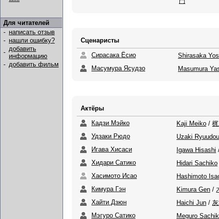
門
Для читателей
-
написать отзыв
Сценаристы
-
нашли ошибку?
добавить
-
Сирасака Ёсио
Shirasaka Yos
информацию
-
добавить фильм
Масумура Ясудзо
Masumura Ya
Актёры
Кадзи Мэйко
Kaji Meiko
/
梶
Удзаки Рюдо
Uzaki Ryuudo
Игава Хисаси
Igawa Hisashi
Хидари Сатико
Hidari Sachiko
Хасимото Исао
Hashimoto Isa
Кимура Гэн
Kimura Gen
/
Хайти Дзюн
Haichi Jun
/
灰
Мэгуро Сатико
Meguro Sachi