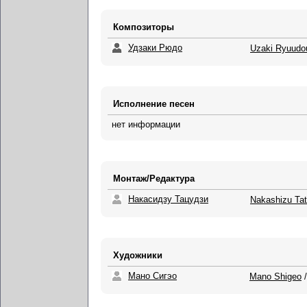
Композиторы
Удзаки Рюдо
Uzaki Ryuudo
Исполнение песен
нет информации
Монтаж/Редактура
Накасидзу Тацудзи
Nakashizu Tat
Художники
Мано Сигэо
Mano Shigeo