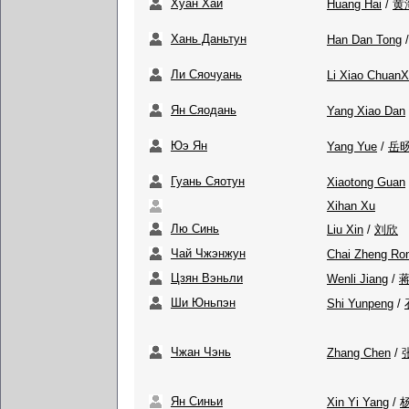
Хуан Хай
Huang Hai
/
黄
Хань Даньтун
Han Dan Tong
Ли Сяочуань
Li Xiao ChuanX
Ян Сяодань
Yang Xiao Dan
Юэ Ян
Yang Yue
/
岳
Гуань Сяотун
Xiaotong Guan
Xihan Xu
Лю Синь
Liu Xin
/
刘欣
Чай Чжэнжун
Chai Zheng Ro
Цзян Вэньли
Wenli Jiang
/
Ши Юньпэн
Shi Yunpeng
/
Чжан Чэнь
Zhang Chen
/
Ян Синьи
Xin Yi Yang
/