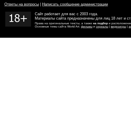
Ответы на вопросы
|
Написать сообщение администрации
Сайт работает для вас с 2003 года.
Материалы сайта предназначены для лиц 18 лет и с
Права на оригинальные тексты, а также
на подбор
и расположение
Основные темы сайта World Art:
фильмы
и
сериалы
|
видеоигры
|
а