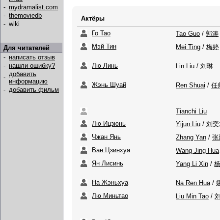
-
mydramalist.com
-
themoviedb
Актёры
-
wiki
Го Тао
Tao Guo
/
郭涛
Мэй Тин
Mei Ting
/
梅婷
Для читателей
-
написать отзыв
Лю Линь
-
нашли ошибку?
Lin Liu
/
刘琳
добавить
-
информацию
Жэнь Шуай
Ren Shuai
/
任
-
добавить фильм
Tianchi Liu
Лю Ицзюнь
Yijun Liu
/
刘奕
Чжан Янь
Zhang Yan
/
张
Ван Цзинхуа
Wang Jing Hua
Ян Лисинь
Yang Li Xin
/
На Жэньхуа
Na Ren Hua
/
Лю Миньтао
Liu Min Tao
/