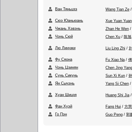
Ван Тяньцзэ
Wang Tian Ze
Сюэ Юаньюань
Xue Yuan Yuan
Чжань Хэвэнь
Zhan He Wen
Чэнь Сюй
Chen Xu
/
陈旭
Лю Линчжи
Liu Ling Zhi
/
Фу Сяона
Fu Xiao Na
/
傅
Чэнь Цзинян
Chen Jing Yan
Сунь Сикунь
Sun Xi Kun
/
Ян Сычэнь
Yang Si Chen
Хуан Шицзя
Huang Shi Jia
Фан Хуэй
Fang Hui
/
方慧
Го Пэн
Guo Peng
/
郭