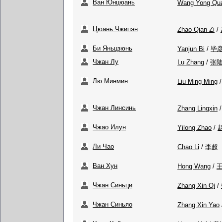
Ван Юнцюань
Wang Yong Qu
Цюань Чжипэн
Zhao Qian Zi
/
Би Яньцзюнь
Yanjun Bi
/
毕
Чжан Лу
Lu Zhang
/
张
Лю Минмин
Liu Ming Ming
Чжан Линсинь
Zhang Lingxin
Чжао Илун
Yilong Zhao
/
Ли Чао
Chao Li
/
李超
Ван Хун
Hong Wang
/
Чжан Синьци
Zhang Xin Qi
/
Чжан Синьяо
Zhang Xin Yao