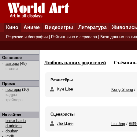
Кино
Аниме
Видеоигры
Литература
Живопис
Рецензии и биографии
|
Рейтинг кино и сериалов
|
База данных по ки
Основное
Любовь наших родителей
— Съёмочная
-
авторы
(49)
-
связки
Режиссёры
Промо
Кун Шэн
Kong Sheng
/
-
постеры
(10)
-
кадры
-
трейлеры
Сценаристы
На сайтах
-
baike.baidu
Лю Цзин
Liu Jing
/
刘静
-
d-addicts
-
douban
-
imdb