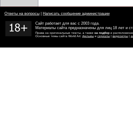
Ответы на вопросы
|
Написать сообщение администрации
Сайт работает для вас с 2003 года.
Материалы сайта предназначены для лиц 18 лет и с
Права на оригинальные тексты, а также
на подбор
и расположение
Основные темы сайта World Art:
фильмы
и
сериалы
|
видеоигры
|
а