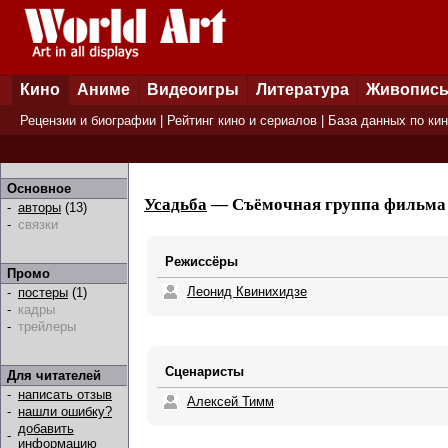
Кино
Аниме
Видеоигры
Литература
Живопис
Рецензии и биографии
|
Рейтинг кино и сериалов
|
База данных по ки
Основное
Усадьба
— Съёмочная группа фильма [
-
авторы
(13)
-
связки
Режиссёры
Промо
Леонид Квинихидзе
-
постеры
(1)
-
кадры
-
трейлеры
Сценаристы
Для читателей
-
написать отзыв
Алексей Тимм
-
нашли ошибку?
добавить
-
информацию