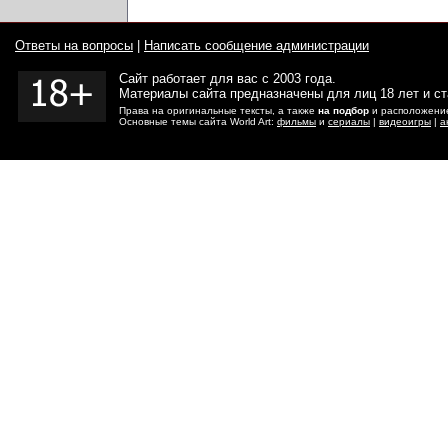
Ответы на вопросы
|
Написать сообщение администрации
Сайт работает для вас с 2003 года.
Материалы сайта предназначены для лиц 18 лет и с
Права на оригинальные тексты, а также
на подбор
и расположение
Основные темы сайта World Art:
фильмы
и
сериалы
|
видеоигры
|
а