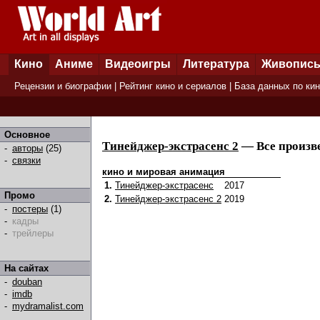
Кино
Аниме
Видеоигры
Литература
Живопис
Рецензии и биографии
|
Рейтинг кино и сериалов
|
База данных по ки
Основное
Тинейджер-экстрасенс 2
— Все произве
-
авторы
(25)
-
связки
кино и мировая анимация
1.
Тинейджер-экстрасенс
2017
Промо
2.
Тинейджер-экстрасенс 2
2019
-
постеры
(1)
-
кадры
-
трейлеры
На сайтах
-
douban
-
imdb
-
mydramalist.com