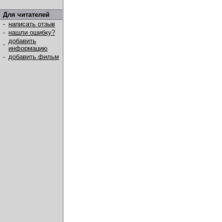
Для читателей
-
написать отзыв
-
нашли ошибку?
добавить
-
информацию
-
добавить фильм