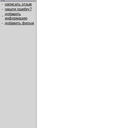
-
написать отзыв
-
нашли ошибку?
добавить
-
информацию
-
добавить фильм