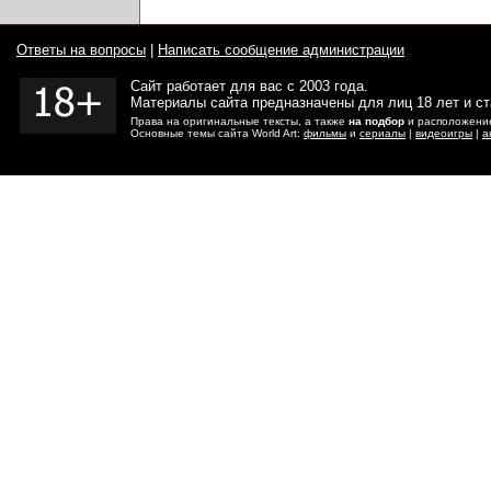
Ответы на вопросы
|
Написать сообщение администрации
Сайт работает для вас с 2003 года.
Материалы сайта предназначены для лиц 18 лет и с
Права на оригинальные тексты, а также
на подбор
и расположение
Основные темы сайта World Art:
фильмы
и
сериалы
|
видеоигры
|
а