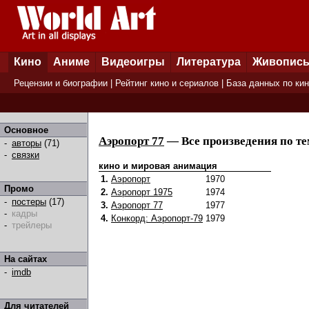
Кино
Аниме
Видеоигры
Литература
Живопис
Рецензии и биографии
|
Рейтинг кино и сериалов
|
База данных по ки
Основное
Аэропорт 77
— Все произведения по те
-
авторы
(71)
-
связки
кино и мировая анимация
1.
Аэропорт
1970
Промо
2.
Аэропорт 1975
1974
-
постеры
(17)
3.
Аэропорт 77
1977
-
кадры
4.
Конкорд: Аэропорт-79
1979
-
трейлеры
На сайтах
-
imdb
Для читателей