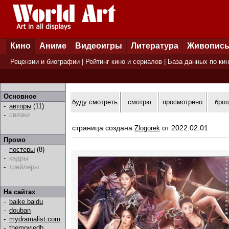
Кино
Аниме
Видеоигры
Литература
Живопис
Рецензии и биографии
|
Рейтинг кино и сериалов
|
База данных по ки
Основное
буду смотреть
смотрю
просмотрено
бро
-
авторы
(11)
-
связки
страница создана
от 2022.02.01
Zlogorek
Промо
-
постеры
(8)
-
кадры
-
трейлеры
На сайтах
-
baike.baidu
-
douban
-
mydramalist.com
-
themoviedb