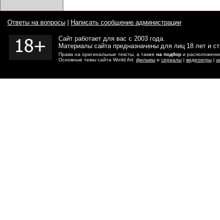
Ответы на вопросы
|
Написать сообщение администрации
Сайт работает для вас с 2003 года.
Материалы сайта предназначены для лиц 18 лет и с
Права на оригинальные тексты, а также
на подбор
и расположение
Основные темы сайта World Art:
фильмы
и
сериалы
|
видеоигры
|
а