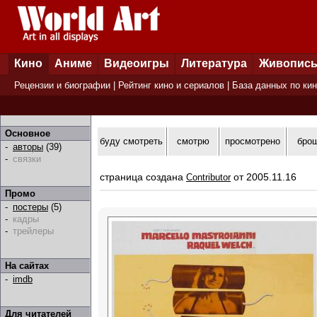
Кино
Аниме
Видеоигры
Литература
Живопис
Рецензии и биографии
|
Рейтинг кино и сериалов
|
База данных по ки
Основное
буду смотреть
смотрю
просмотрено
бро
-
авторы
(39)
-
связки
страница создана
от 2005.11.16
Contributor
Промо
-
постеры
(5)
-
кадры
-
трейлеры
На сайтах
-
imdb
Для читателей