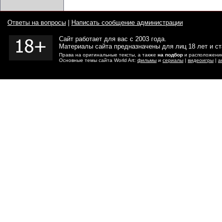
Ответы на вопросы
|
Написать сообщение администрации
Сайт работает для вас с 2003 года.
Материалы сайта предназначены для лиц 18 лет и с
Права на оригинальные тексты, а также
на подбор
и расположение
Основные темы сайта World Art:
фильмы
и
сериалы
|
видеоигры
|
а