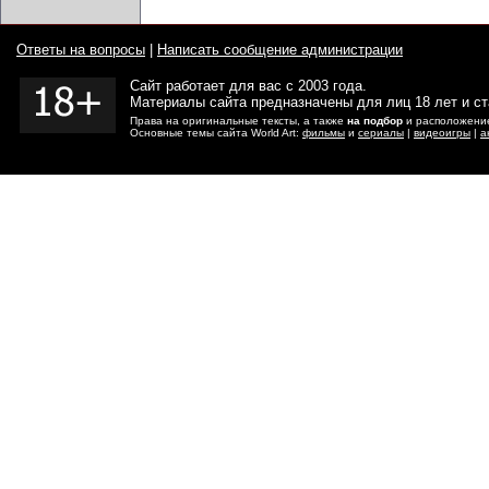
Ответы на вопросы
|
Написать сообщение администрации
Сайт работает для вас с 2003 года.
Материалы сайта предназначены для лиц 18 лет и с
Права на оригинальные тексты, а также
на подбор
и расположение
Основные темы сайта World Art:
фильмы
и
сериалы
|
видеоигры
|
а