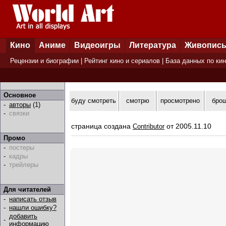
Кино
Аниме
Видеоигры
Литература
Живопис
Рецензии и биографии
|
Рейтинг кино и сериалов
|
База данных по ки
Основное
буду смотреть
смотрю
просмотрено
бро
-
авторы
(1)
-
связки
страница создана
от 2005.11.10
Contributor
Промо
-
постеры
-
кадры
-
трейлеры
Для читателей
-
написать отзыв
-
нашли ошибку?
добавить
-
информацию